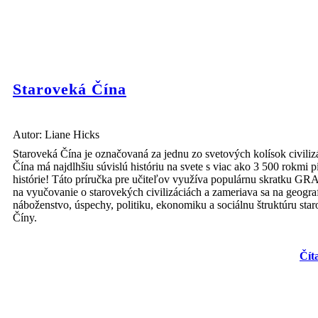
Staroveká Čína
Autor: Liane Hicks
Staroveká Čína je označovaná za jednu zo svetových kolísok civiliz
Čína má najdlhšiu súvislú históriu na svete s viac ako 3 500 rokmi p
histórie! Táto príručka pre učiteľov využíva populárnu skratku G
na vyučovanie o starovekých civilizáciách a zameriava sa na geograf
náboženstvo, úspechy, politiku, ekonomiku a sociálnu štruktúru star
Číny.
Čít