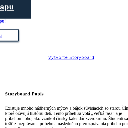
Mapu
u
Vytvorte Storyboard
Storyboard Popis
Existuje mnoho nádherných mýtov a bájok súvisiacich so starou Čí
ktoré oživujú históriu detí. Tento príbeh sa volá „Veľká rasa“ a je
príbehom toho, ako vznikol čínsky kalendár zverokruhu. Študenti s
tešiť z rozprávania príbehu a následného prerozprávania príbehu p