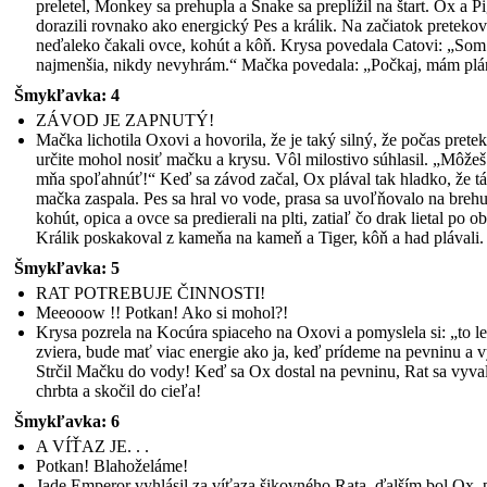
preletel, Monkey sa prehupla a Snake sa preplížil na štart. Ox a P
dorazili rovnako ako energický Pes a králik. Na začiatok pretekov
neďaleko čakali ovce, kohút a kôň. Krysa povedala Catovi: „Som
najmenšia, nikdy nevyhrám.“ Mačka povedala: „Počkaj, mám plá
Šmykľavka: 4
ZÁVOD JE ZAPNUTÝ!
Mačka lichotila Oxovi a hovorila, že je taký silný, že počas prete
určite mohol nosiť mačku a krysu. Vôl milostivo súhlasil. „Môžeš
mňa spoľahnúť!“ Keď sa závod začal, Ox plával tak hladko, že tá
mačka zaspala. Pes sa hral vo vode, prasa sa uvoľňovalo na brehu
kohút, opica a ovce sa predierali na plti, zatiaľ čo drak lietal po o
Králik poskakoval z kameňa na kameň a Tiger, kôň a had plávali.
Šmykľavka: 5
RAT POTREBUJE ČINNOSTI!
Meeooow !! Potkan! Ako si mohol?!
Krysa pozrela na Kocúra spiaceho na Oxovi a pomyslela si: „to l
zviera, bude mať viac energie ako ja, keď prídeme na pevninu a 
Strčil Mačku do vody! Keď sa Ox dostal na pevninu, Rat sa vyval
chrbta a skočil do cieľa!
Šmykľavka: 6
A VÍŤAZ JE. . .
Potkan! Blahoželáme!
Jade Emperor vyhlásil za víťaza šikovného Rata, ďalším bol Ox,