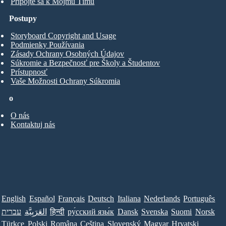
Pripojte sa k Môjmu Tímu
Postupy
Storyboard Copyright and Usage
Podmienky Používania
Zásady Ochrany Osobných Údajov
Súkromie a Bezpečnosť pre Školy a Študentov
Prístupnosť
Vaše Možnosti Ochrany Súkromia
o
O nás
Kontaktuj nás
English
Español
Français
Deutsch
Italiana
Nederlands
Português
עברית
العَرَبِيَّة
हिन्दी
ру́сский язы́к
Dansk
Svenska
Suomi
Norsk
Türkçe
Polski
Româna
Ceština
Slovenský
Magyar
Hrvatski