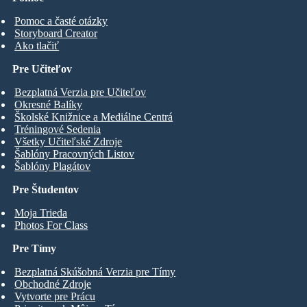
Pomoc a časté otázky
Storyboard Creator
Ako tlačiť
Pre Učiteľov
Bezplatná Verzia pre Učiteľov
Okresné Balíky
Školské Knižnice a Mediálne Centrá
Tréningové Sedenia
Všetky Učiteľské Zdroje
Šablóny Pracovných Listov
Šablóny Plagátov
Pre Študentov
Moja Trieda
Photos For Class
Pre Tímy
Bezplatná Skúšobná Verzia pre Tímy
Obchodné Zdroje
Vytvorte pre Prácu