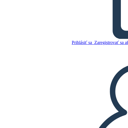
Pripojenie Starovekej Číny
Prihlásiť sa
Zaregistrovať sa a
Skopírujte tento
Storyboard
VYTVORIŤ STORYBOARD
Skopírujte tento
Storyboard
VYTVORIŤ STORYBOARD
PREHRAŤ PREZENTÁCIU
ČÍTAJ MI