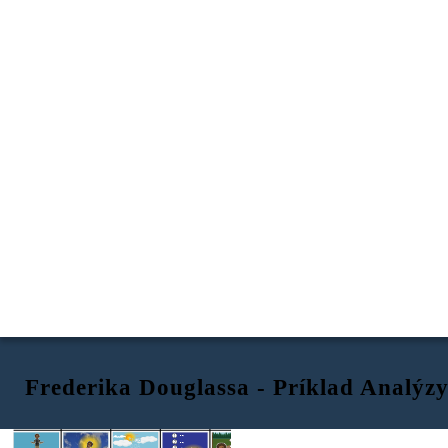
Frederika Douglassa - Príklad Analý
T - tón
W - Word Choice
I - Obrázky
S - Štýl
T - Téma
Boj
SLOB
Boj
ODA
Výhra