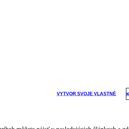
VYTVOR SVOJE VLASTNÉ
K
príbeh môžete nájsť v nasledujúcich článkoch a zd