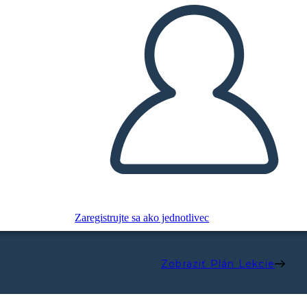
Zaregistrujte sa ako jednotlivec
Zobraziť Plán Lekcie