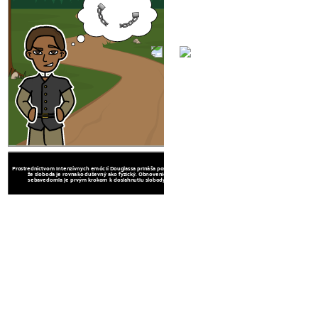
T
Prostredníctvom intenzívnych emócií Douglassa prináša posolstvo,
že sloboda je rovnako duševný ako fyzický. Obnovenie
sebavedomia je prvým krokom k dosiahnutiu slobody.