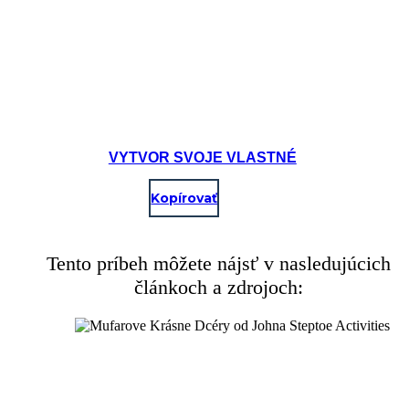
garden snake friend, Nyoka, and he changes shape into the
marr
king!
Create your own at Storyboard That
VYTVOR SVOJE VLASTNÉ
Kopírovať
Tento príbeh môžete nájsť v nasledujúcich
článkoch a zdrojoch: