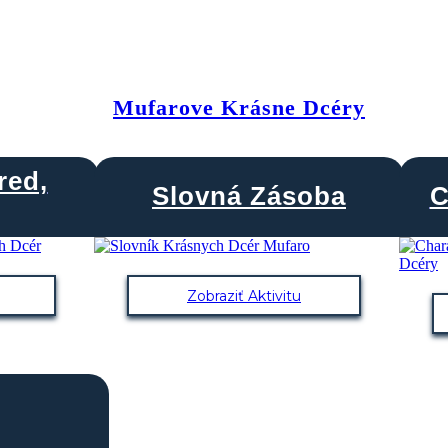
Mufarove Krásne Dcéry
red,
Slovná Zásoba
C
Zobraziť Aktivitu