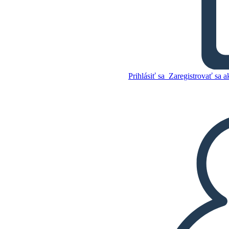
Zhrnutie Mufarových
Krásnych Dcér
Prihlásiť sa
Zaregistrovať sa a
Skopírujte tento
Storyboard
VYTVORIŤ STORYBOARD
Skopírujte tento
Storyboard
VYTVORIŤ STORYBOARD
PREHRAŤ PREZENTÁCIU
ČÍTAJ MI