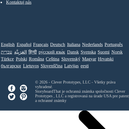
Kontaktuj nás
English
Español
Français
Deutsch
Italiana
Nederlands
Português
עברית
العَرَبِيَّة
हिन्दी
ру́сский язы́к
Dansk
Svenska
Suomi
Norsk
Türkçe
Polski
Româna
Ceština
Slovenský
Magyar
Hrvatski
български
Lietuvos
Slovenščina
Latvijas
eesti
© 2026 - Clever Prototypes, LLC - Všetky práva
vyhradené.
StoryboardThat je ochranná známka spoločnosti
Clever
Prototypes , LLC
a registrovaná na úrade USA pre patent
a ochranné známky