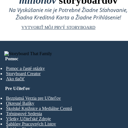
miliónov
storyboardov
Na Vyskúšanie nie je Potrebné Žiadne Sťahovanie,
Žiadna Kreditná Karta a Žiadne Prihlásenie!
VYTVORIŤ MÔJ PRVÝ STORYBOARD
Pomoc
Pomoc a časté otázky
Storyboard Creator
Ako tlačiť
Pre Učiteľov
Bezplatná Verzia pre Učiteľov
Okresné Balíky
Školské Knižnice a Mediálne Centrá
Tréningové Sedenia
Všetky Učiteľské Zdroje
Šablóny Pracovných Listov