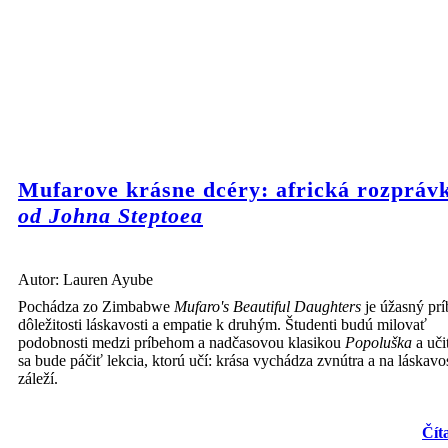
Mufarove krásne dcéry: africká rozpráv
od Johna Steptoea
Autor: Lauren Ayube
Pochádza zo Zimbabwe
Mufaro's Beautiful Daughters
je úžasný prí
dôležitosti láskavosti a empatie k druhým. Študenti budú milovať
podobnosti medzi príbehom a nadčasovou klasikou
Popoluška
a uči
sa bude páčiť lekcia, ktorú učí: krása vychádza zvnútra a na láskavos
záleží.
Čít