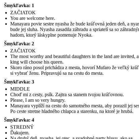
Šmykľavka: 1
ZAČIATOK
You are welcome here.
Manayara povie sestre nyasha že bude kráľovná jeden deň, a nya
bude jej sluha. Nyasha zasadila záhradu a spriatelí sa so záhradn
hadom, ktorý láskyplne pomenuje Nyoka.
Šmykľavka: 2
ZAČIATOK
The most worthy and beautiful daughters in the land are invited, 
king will choose his queen.
Skoro ráno posol prichádza z mesta, hovorí Mufaro že veľký kráľ
si vybrať ženu. Pripravujú sa na cestu do mesta.
Šmykľavka: 3
MIDDLE
Choď mi z cesty, psík. Zajtra sa stanem tvojou kráľovnou.
Please, I am so very hungry.
Manayara vyplíží na cestu do samotného mesta, aby porazil jej ses
Po ceste stretne hladného chlapca a starenku, na ktoré je hrubá.
Šmykľavka: 4
STREDNÝ
Ďakujem.
Na druhý deň, nyasha, jej otec, a svadobné party hlavu, ako sa