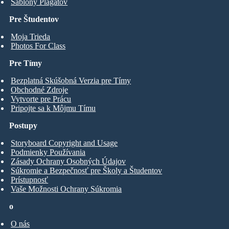
Šablóny Plagátov
Pre Študentov
Moja Trieda
Photos For Class
Pre Tímy
Bezplatná Skúšobná Verzia pre Tímy
Obchodné Zdroje
Vytvorte pre Prácu
Pripojte sa k Môjmu Tímu
Postupy
Storyboard Copyright and Usage
Podmienky Používania
Zásady Ochrany Osobných Údajov
Súkromie a Bezpečnosť pre Školy a Študentov
Prístupnosť
Vaše Možnosti Ochrany Súkromia
o
O nás