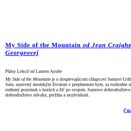
My Side of the Mountain
od Jean Craigh
Georgeovej
Plány Lekcií od Lauren Ayube
My Side of the Mountain
je o dospievajúcom chlapcovi Samovi Gri
Sam, unavený mestským životom v preplnenom byte, sa rozhodne n
rodinný pozemok v horách a žiť po svojom. Samovo dobrodružstvo 
dobrodružstvo odvahy, prežitia a nezávislosti.
Čít