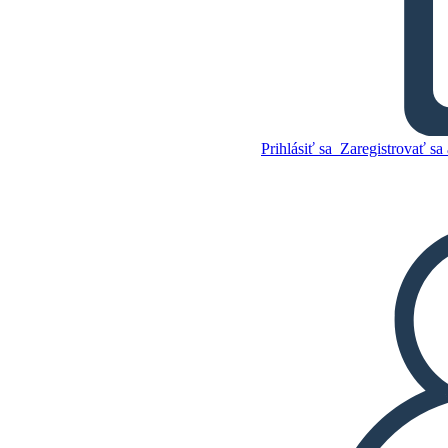
Zhrnutie My Side of the
Mountain
Prihlásiť sa
Zaregistrovať sa 
Skopírujte tento
Storyboard
VYTVORIŤ STORYBOARD
Skopírujte tento
Storyboard
VYTVORIŤ STORYBOARD
PREHRAŤ PREZENTÁCIU
ČÍTAJ MI