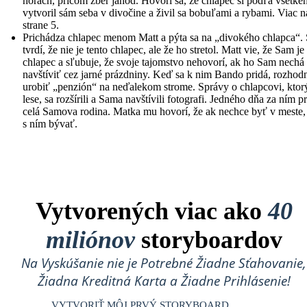
horách, pričom zber jahôd. Hovorí sa, že chlapec si podľa všetké
vytvoril sám seba v divočine a živil sa bobuľami a rybami. Viac n
strane 5.
Prichádza chlapec menom Matt a pýta sa na „divokého chlapca“.
tvrdí, že nie je tento chlapec, ale že ho stretol. Matt vie, že Sam je
chlapec a sľubuje, že svoje tajomstvo nehovorí, ak ho Sam nechá
navštíviť cez jarné prázdniny. Keď sa k nim Bando pridá, rozhod
urobiť „penzión“ na neďalekom strome. Správy o chlapcovi, ktorý
lese, sa rozšírili a Sama navštívili fotografi. Jedného dňa za ním p
celá Samova rodina. Matka mu hovorí, že ak nechce byť v meste
s ním bývať.
Vytvorených viac ako
40
miliónov
storyboardov
Na Vyskúšanie nie je Potrebné Žiadne Sťahovanie,
Žiadna Kreditná Karta a Žiadne Prihlásenie!
VYTVORIŤ MÔJ PRVÝ STORYBOARD