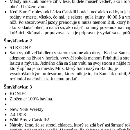
Mladý muži, ak budete žiť v lese, budete musieť vedieť, ako urob
oheň. Ukážem vám.
Keď Sam Gribley odchádza Catskill horách neďaleko od bytu je
rodiny v meste, všetko, čo má, je sekera, guľa šnúry, 40,00 $ a v
nôž. Po absolvovaní jazdy prenocuje u muža menom Bill, ktorý h
ako zakladať oheň, a naučí sa, ako nájsť rodinný pozemok na ma
knižnici. Skúmal a pripravoval sa a je pripravený vydať sa na púš
Šmykľavka: 2
STREDNÝ
Sam vypáli veľkú dieru v starom strome ako úkryt. Keď sa Sam s
adeptom na život v horách, vycvičí sokola menom Frightful a stre
lasicu a mývala. Jedného dňa sa Sam vráti na svoj strom a nájde 
ktorý spí na jeho mieste. Muž, ktorý Sam nazýva Bando, je
vysokoškolským profesorom, ktorý miluje to, čo Sam tak urobil, ž
rozhodol na chvíľu sa k nemu pridať.
Šmykľavka: 3
KONIEC
Zloženie: 100% bavlna.
New York Weekly
2.4.1958
Wild Boy v Catskills!
Nároky žene, že sa stretol chlapca, ktorý sa zdá byť asi štrnásť ro