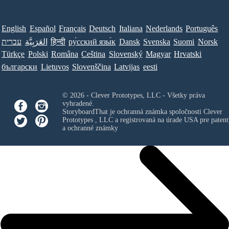
English
Español
Français
Deutsch
Italiana
Nederlands
Português
עברית
العَرَبِيَّة
हिन्दी
ру́сский язы́к
Dansk
Svenska
Suomi
Norsk
Türkçe
Polski
Româna
Ceština
Slovenský
Magyar
Hrvatski
български
Lietuvos
Slovenščina
Latvijas
eesti
© 2026 - Clever Prototypes, LLC - Všetky práva
vyhradené.
StoryboardThat je ochranná známka spoločnosti
Clever
Prototypes , LLC
a registrovaná na úrade USA pre patent
a ochranné známky