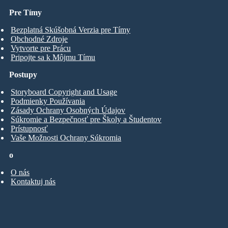
Pre Tímy
Bezplatná Skúšobná Verzia pre Tímy
Obchodné Zdroje
Vytvorte pre Prácu
Pripojte sa k Môjmu Tímu
Postupy
Storyboard Copyright and Usage
Podmienky Používania
Zásady Ochrany Osobných Údajov
Súkromie a Bezpečnosť pre Školy a Študentov
Prístupnosť
Vaše Možnosti Ochrany Súkromia
o
O nás
Kontaktuj nás