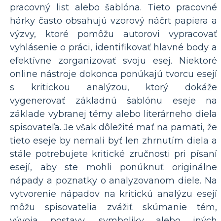
pracovný list alebo šablóna. Tieto pracovné
hárky často obsahujú vzorový náčrt papiera a
výzvy, ktoré pomôžu autorovi vypracovať
vyhlásenie o práci, identifikovať hlavné body a
efektívne zorganizovať svoju esej. Niektoré
online nástroje dokonca ponúkajú tvorcu esejí
s kritickou analýzou, ktorý dokáže
vygenerovať základnú šablónu eseje na
základe vybranej témy alebo literárneho diela
spisovateľa. Je však dôležité mať na pamäti, že
tieto eseje by nemali byť len zhrnutím diela a
stále potrebujete kritické zručnosti pri písaní
esejí, aby ste mohli ponúknuť originálne
nápady a poznatky o analyzovanom diele. Na
vytvorenie nápadov na kritickú analýzu esejí
môžu spisovatelia zvážiť skúmanie tém,
vývoja postavy, symboliky alebo iných