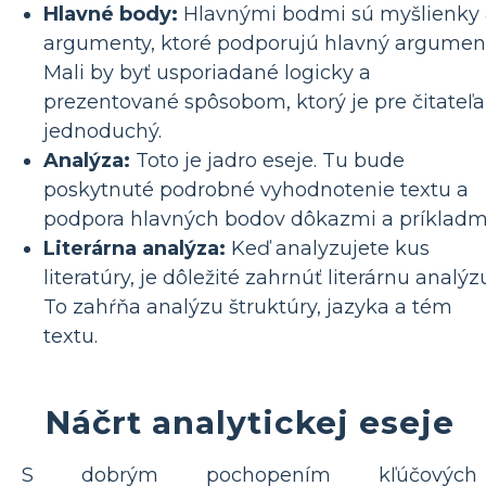
Hlavné body:
Hlavnými bodmi sú myšlienky 
argumenty, ktoré podporujú hlavný argumen
Mali by byť usporiadané logicky a
prezentované spôsobom, ktorý je pre čitateľa
jednoduchý.
Analýza:
Toto je jadro eseje. Tu bude
poskytnuté podrobné vyhodnotenie textu a
podpora hlavných bodov dôkazmi a príkladm
Literárna analýza:
Keď analyzujete kus
literatúry, je dôležité zahrnúť literárnu analýz
To zahŕňa analýzu štruktúry, jazyka a tém
textu.
Náčrt analytickej eseje
S dobrým pochopením kľúčových