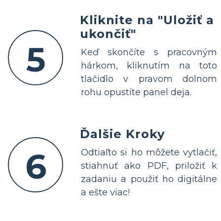
Kliknite na "Uložiť a
ukončiť"
5
Keď skončíte s pracovným
hárkom, kliknutím na toto
tlačidlo v pravom dolnom
rohu opustíte panel deja.
Ďalšie Kroky
6
Odtiaľto si ho môžete vytlačiť,
stiahnuť ako PDF, priložiť k
zadaniu a použiť ho digitálne
a ešte viac!