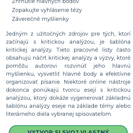
Zhrnutie hlavných bodov
Zopakujte vyhlásenie tézy
Záverečné myšlienky
Jedným z užitočných zdrojov pre tých, ktorí
začínajú s kritickou analýzou, je šablóna
kritickej analýzy. Tieto pracovné listy často
obsahujú náčrt kritickej analýzy a výzvy, ktoré
pomôžu autorovi rozvinúť jeho hlavnú
myšlienku, vysvetliť hlavné body a efektívne
organizovať písanie. Niektoré online nástroje
dokonca ponúkajú tvorcu esejí s kritickou
analýzou, ktorý dokáže vygenerovať základnú
šablónu analýzy eseje na základe témy alebo
literárneho diela vybranej spisovateľom.
VYTVOR SI SVOJ VLASTNÝ