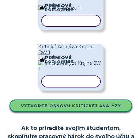
PRÉMIOVÉ
ROZLOŽENIE
KOPÍROVAŤ ŠABLÓNU
Kritická Analýza Krajina
BW 1
PRÉMIOVÉ
ROZLOŽENIE
KOPÍROVAŤ ŠABLÓNU
VYTVORTE OSNOVU KRITICKEJ ANALÝZY
Ak to priradíte svojim študentom,
skopírujte pracovný hárok do svojho účtu a