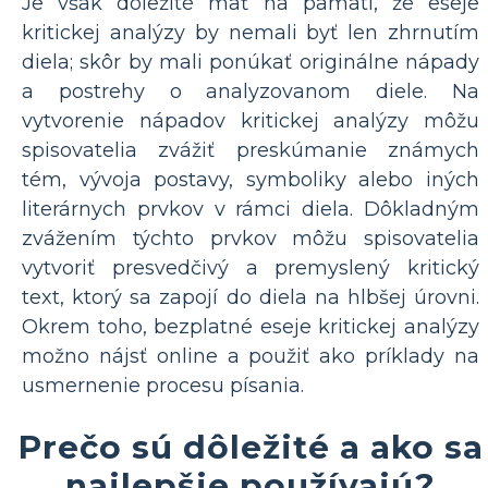
Je však dôležité mať na pamäti, že eseje
kritickej analýzy by nemali byť len zhrnutím
diela; skôr by mali ponúkať originálne nápady
a postrehy o analyzovanom diele. Na
vytvorenie nápadov kritickej analýzy môžu
spisovatelia zvážiť preskúmanie známych
tém, vývoja postavy, symboliky alebo iných
literárnych prvkov v rámci diela. Dôkladným
zvážením týchto prvkov môžu spisovatelia
vytvoriť presvedčivý a premyslený kritický
text, ktorý sa zapojí do diela na hlbšej úrovni.
Okrem toho, bezplatné eseje kritickej analýzy
možno nájsť online a použiť ako príklady na
usmernenie procesu písania.
Prečo sú dôležité a ako sa
najlepšie používajú?