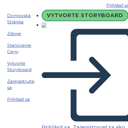
Prihlásiť s
VYTVORTE STORYBOARD
Domovská
Stránka
Zdroje
Stanovenie
Ceny
Vytvorte
Storyboard
Zaregistrujte
sa
Prihlásiť sa
Prihlásiť sa
Zaregistrovať sa ako