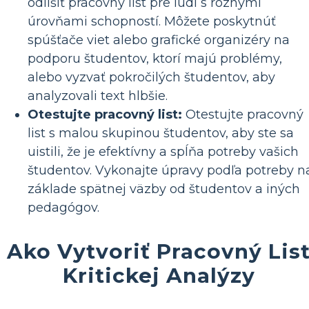
odlíšiť pracovný list pre ľudí s rôznymi
úrovňami schopností. Môžete poskytnúť
spúšťače viet alebo grafické organizéry na
podporu študentov, ktorí majú problémy,
alebo vyzvať pokročilých študentov, aby
analyzovali text hlbšie.
Otestujte pracovný list:
Otestujte pracovný
list s malou skupinou študentov, aby ste sa
uistili, že je efektívny a spĺňa potreby vašich
študentov. Vykonajte úpravy podľa potreby n
základe spätnej väzby od študentov a iných
pedagógov.
Ako Vytvoriť Pracovný Lis
Kritickej Analýzy