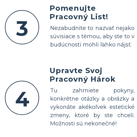
Pomenujte
Pracovný List!
3
Nezabudnite to nazvať nejako
súvisiace s témou, aby ste to v
budúcnosti mohli ľahko nájsť.
Upravte Svoj
Pracovný Hárok
4
Tu zahrniete pokyny,
konkrétne otázky a obrázky a
vykonáte akékoľvek estetické
zmeny, ktoré by ste chceli.
Možnosti sú nekonečné!