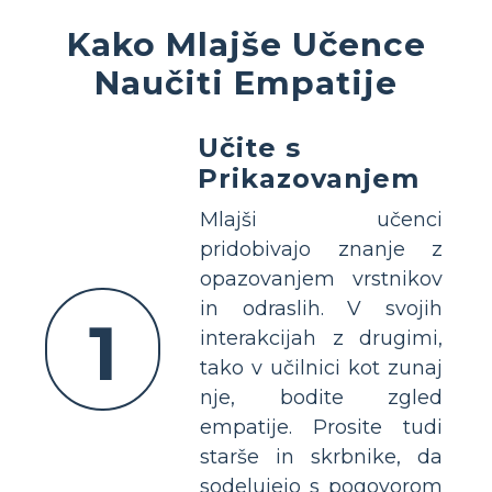
Kako Mlajše Učence
Naučiti Empatije
Učite s
Prikazovanjem
Mlajši učenci
pridobivajo znanje z
opazovanjem vrstnikov
in odraslih. V svojih
1
interakcijah z drugimi,
tako v učilnici kot zunaj
nje, bodite zgled
empatije. Prosite tudi
starše in skrbnike, da
sodelujejo s pogovorom