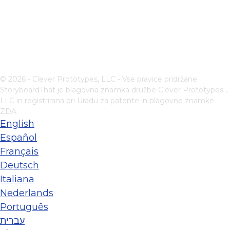
© 2026 - Clever Prototypes, LLC - Vse pravice pridržane.
StoryboardThat je blagovna znamka družbe
Clever Prototypes ,
LLC
in registrirana pri Uradu za patente in blagovne znamke
ZDA
English
Español
Français
Deutsch
Italiana
Nederlands
Português
עברית