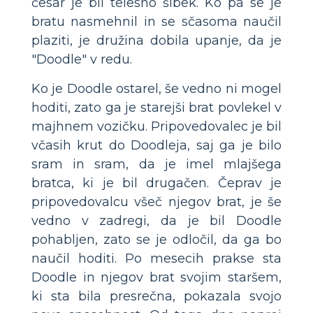
česar je bil telesno šibek. Ko pa se je
bratu nasmehnil in se sčasoma naučil
plaziti, je družina dobila upanje, da je
"Doodle" v redu.
Ko je Doodle ostarel, še vedno ni mogel
hoditi, zato ga je starejši brat povlekel v
majhnem vozičku. Pripovedovalec je bil
včasih krut do Doodleja, saj ga je bilo
sram in sram, da je imel mlajšega
bratca, ki je bil drugačen. Čeprav je
pripovedovalcu všeč njegov brat, je še
vedno v zadregi, da je bil Doodle
pohabljen, zato se je odločil, da ga bo
naučil hoditi. Po mesecih prakse sta
Doodle in njegov brat svojim staršem,
ki sta bila presrečna, pokazala svojo