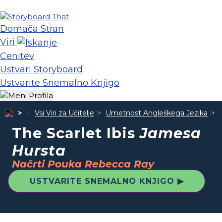
Domača Stran
Viri
Cenitev
Ustvari Storyboard
Ustvarite Snemalno Knjigo
Vsi Viri za Učitelje
Umetnost Angleškega Jezika
The Scarlet Ibis
Jamesa
Hursta
Načrti Pouka Rebecca Ray
USTVARITE SNEMALNO KNJIGO ▶