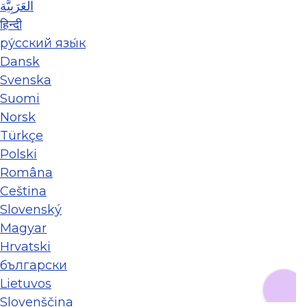
العَرَبِيَّة
हिन्दी
ру́сский язы́к
Dansk
Svenska
Suomi
Norsk
Türkçe
Polski
Româna
Ceština
Slovenský
Magyar
Hrvatski
български
Lietuvos
Slovenščina