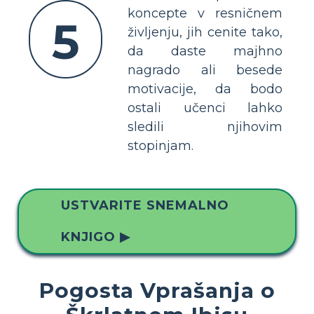
koncepte v resničnem
5
življenju, jih cenite tako,
da daste majhno
nagrado ali besede
motivacije, da bodo
ostali učenci lahko
sledili njihovim
stopinjam.
USTVARITE SNEMALNO
KNJIGO ▶
Pogosta Vprašanja o