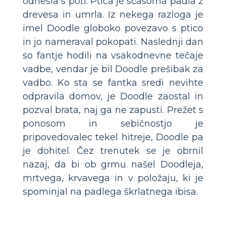
odnesla s poti. Ptica je sčasoma padla z
drevesa in umrla. Iz nekega razloga je
imel Doodle globoko povezavo s ptico
in jo nameraval pokopati. Naslednji dan
so fantje hodili na vsakodnevne tečaje
vadbe, vendar je bil Doodle prešibak za
vadbo. Ko sta se fantka sredi nevihte
odpravila domov, je Doodle zaostal in
pozval brata, naj ga ne zapusti. Prežet s
ponosom in sebičnostjo je
pripovedovalec tekel hitreje, Doodle pa
je dohitel. Čez trenutek se je obrnil
nazaj, da bi ob grmu našel Doodleja,
mrtvega, krvavega in v položaju, ki je
spominjal na padlega škrlatnega ibisa.