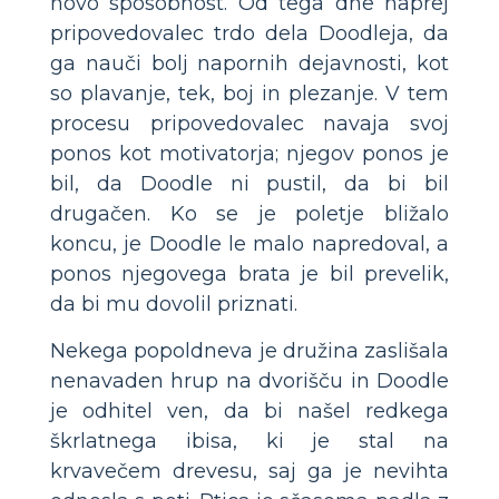
novo sposobnost. Od tega dne naprej
pripovedovalec trdo dela Doodleja, da
ga nauči bolj napornih dejavnosti, kot
so plavanje, tek, boj in plezanje. V tem
procesu pripovedovalec navaja svoj
ponos kot motivatorja; njegov ponos je
bil, da Doodle ni pustil, da bi bil
drugačen. Ko se je poletje bližalo
koncu, je Doodle le malo napredoval, a
ponos njegovega brata je bil prevelik,
da bi mu dovolil priznati.
Nekega popoldneva je družina zaslišala
nenavaden hrup na dvorišču in Doodle
je odhitel ven, da bi našel redkega
škrlatnega ibisa, ki je stal na
krvavečem drevesu, saj ga je nevihta