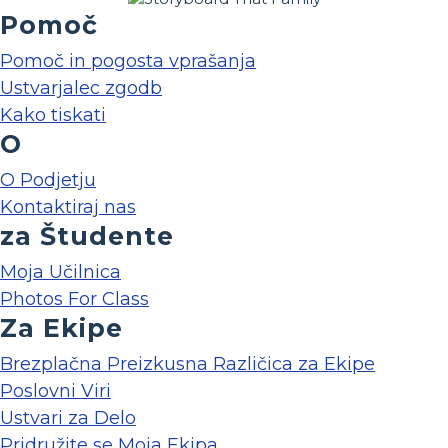
Pomoč
Pomoč in pogosta vprašanja
Ustvarjalec zgodb
Kako tiskati
O
O Podjetju
Kontaktiraj nas
za Študente
Moja Učilnica
Photos For Class
Za Ekipe
Brezplačna Preizkusna Različica za Ekipe
Poslovni Viri
Ustvari za Delo
Pridružite se Moja Ekipa