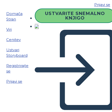
Prijavi se
USTVARITE SNEMALNO
Domača
KNJIGO
Stran
Viri
Cenitev
Ustvari
Storyboard
Registrirajte
se
Prijavi se