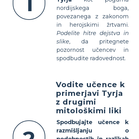
1
nordijskega boga,
povezanega z zakonom
in herojskimi žrtvami.
Podelite hitre dejstva in
slike
, da pritegnete
pozornost učencev in
spodbudite radovednost.
Vodite učence k
primerjavi Tyrja
z drugimi
mitološkimi liki
Spodbujajte učence k
2
razmišljanju o
podobnostih in razlikah