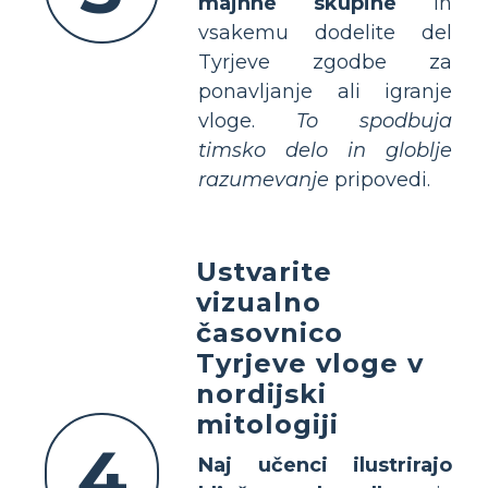
majhne skupine
in
vsakemu dodelite del
Tyrjeve zgodbe za
ponavljanje ali igranje
vloge.
To spodbuja
timsko delo in globlje
razumevanje
pripovedi.
Ustvarite
vizualno
časovnico
Tyrjeve vloge v
nordijski
mitologiji
4
Naj učenci ilustrirajo