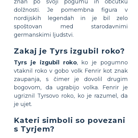
znan po svoji pogumu in občutku
dolžnosti. Je pomembna figura v
nordijskih legendah in je bil zelo
spoštovan med starodavnimi
germanskimi ljudstvi.
Zakaj je Tyrs izgubil roko?
Tyrs je izgubil roko
, ko je pogumno
vtaknil roko v gobo volk Fenrir kot znak
zaupanja, s čimer je dovolil drugim
bogovom, da ugrabijo volka. Fenrir je
ugriznil Tyrsovo roko, ko je razumel, da
je ujet.
Kateri simboli so povezani
s Tyrjem?