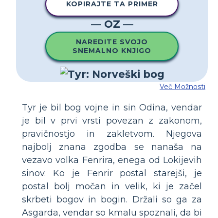
KOPIRAJTE TA PRIMER
— OZ —
NAREDITE SVOJO
SNEMALNO KNJIGO
Več Možnosti
Tyr je bil bog vojne in sin Odina, vendar
je bil v prvi vrsti povezan z zakonom,
pravičnostjo in zakletvom. Njegova
najbolj znana zgodba se nanaša na
vezavo volka Fenrira, enega od Lokijevih
sinov. Ko je Fenrir postal starejši, je
postal bolj močan in velik, ki je začel
skrbeti bogov in bogin. Držali so ga za
Asgarda, vendar so kmalu spoznali, da bi