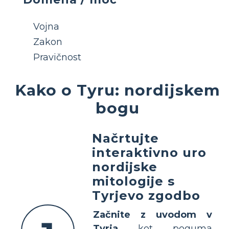
Vojna
Zakon
Pravičnost
Kako o Tyru: nordijskem
bogu
Načrtujte
interaktivno uro
nordijske
mitologije s
Tyrjevo zgodbo
Začnite z uvodom v
Tyrja
kot poguma