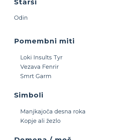
Starši
Odin
Pomembni miti
Loki Insults Tyr
Vezava Fenrir
Smrt Garm
Simboli
Manjkajoča desna roka
Kopje ali žezlo
Domena / moč