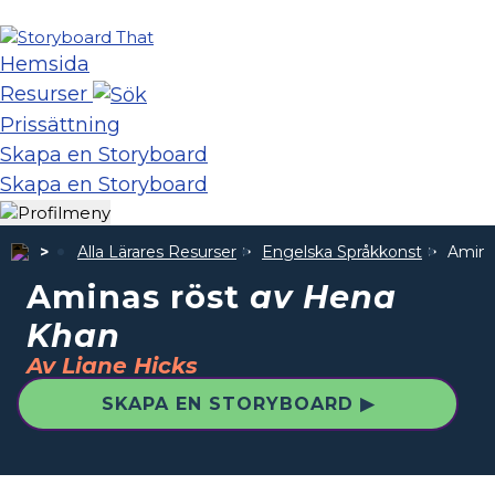
Hemsida
Resurser
Prissättning
Skapa en Storyboard
Skapa en Storyboard
Alla Lärares Resurser
Engelska Språkkonst
Amina
Aminas röst
av Hena
Khan
Av Liane Hicks
SKAPA EN STORYBOARD ▶