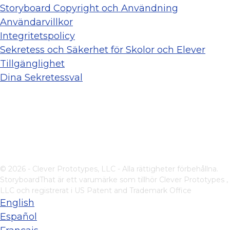
Storyboard Copyright och Användning
Användarvillkor
Integritetspolicy
Sekretess och Säkerhet för Skolor och Elever
Tillgänglighet
Dina Sekretessval
© 2026 - Clever Prototypes, LLC - Alla rättigheter förbehållna.
StoryboardThat är ett varumärke som tillhör
Clever Prototypes ,
LLC
och registrerat i US Patent and Trademark Office
English
Español