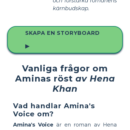
och förstärka romanens
kärnbudskap.
SKAPA EN STORYBOARD
▶
Vanliga frågor om
Aminas röst
av Hena
Khan
Vad handlar Amina's
Voice om?
Amina's Voice
är en roman av Hena