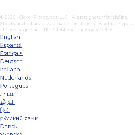
© 2026 - Clever Prototypes, LLC - Alla rättigheter förbehållna.
StoryboardThat är ett varumärke som tillhör
Clever Prototypes ,
LLC
och registrerat i US Patent and Trademark Office
English
Español
Français
Deutsch
Italiana
Nederlands
Português
עברית
العَرَبِيَّة
हिन्दी
ру́сский язы́к
Dansk
Svenska