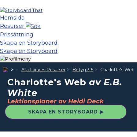
Hemsida
Resurser
Prissättning
Skapa en Storyboard
Skapa en Storyboard
Alla Lärares Resurser
Betyg 3-5
Charlotte's Web
Charlotte's Web
av E.B.
White
Lektionsplaner av Heidi Deck
SKAPA EN STORYBOARD ▶