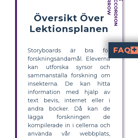
Översikt Över
Lektionsplanen
FAQ
Storyboards är bra för
forskningsändamål. Eleverna
Vilka är några enkl
kan vara svarta, röda, bruna eller gröna. De har ett par
Hur kan elever unde
från böcker, onlinekällor eller klassmaterial, 
Vad är en spindelkar
låter elever placera ämnet “Fakta om gräshoppor” i mitten och f
Vad är det bäst
Det bästa är att skriva en gräshoppefak
Var kan lärare hi
, en webbplats som erbjuder säkra
kan utforska syrsor och
sammanställa forskning om
insekterna. De kan hitta
information med hjälp av
text bevis, internet eller i
andra böcker. Då kan de
lägga forskningen de
kompilerade in i cellerna och
använda vår webbplats,