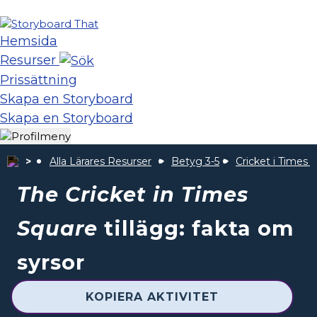
Hemsida
Resurser
Prissättning
Skapa en Storyboard
Skapa en Storyboard
Alla Lärares Resurser
Betyg 3-5
Cricket i Times 
The Cricket in Times
Square
tillägg: fakta om
syrsor
KOPIERA AKTIVITET