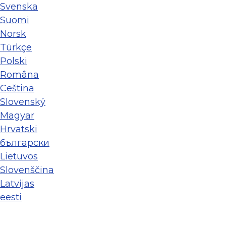
Svenska
Suomi
Norsk
Türkçe
Polski
Româna
Ceština
Slovenský
Magyar
Hrvatski
български
Lietuvos
Slovenščina
Latvijas
eesti