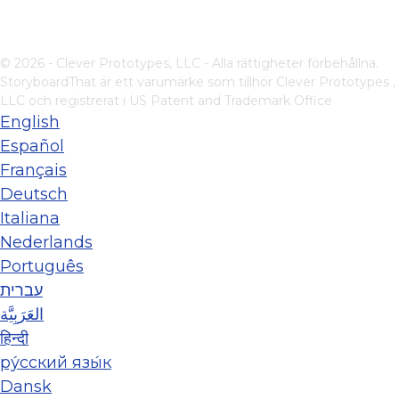
© 2026 - Clever Prototypes, LLC - Alla rättigheter förbehållna.
StoryboardThat är ett varumärke som tillhör
Clever Prototypes ,
LLC
och registrerat i US Patent and Trademark Office
English
Español
Français
Deutsch
Italiana
Nederlands
Português
עברית
العَرَبِيَّة
हिन्दी
ру́сский язы́к
Dansk