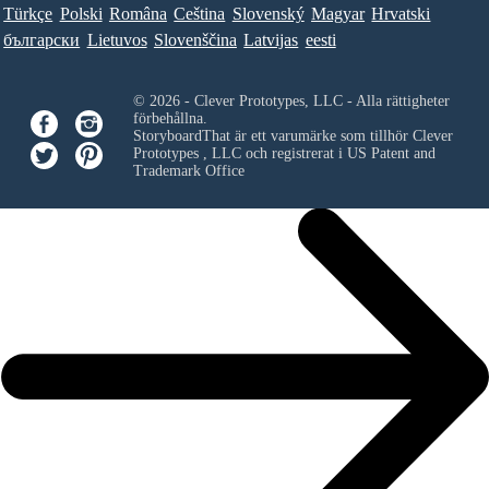
Türkçe
Polski
Româna
Ceština
Slovenský
Magyar
Hrvatski
български
Lietuvos
Slovenščina
Latvijas
eesti
© 2026 - Clever Prototypes, LLC - Alla rättigheter
förbehållna.
StoryboardThat är ett varumärke som tillhör
Clever
Prototypes , LLC
och registrerat i US Patent and
Trademark Office