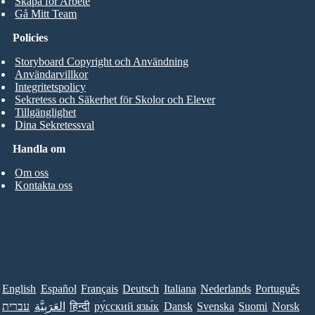
Skapa för Arbete
Gå Mitt Team
Policies
Storyboard Copyright och Användning
Användarvillkor
Integritetspolicy
Sekretess och Säkerhet för Skolor och Elever
Tillgänglighet
Dina Sekretessval
Handla om
Om oss
Kontakta oss
English
Español
Français
Deutsch
Italiana
Nederlands
Português
עברית
العَرَبِيَّة
हिन्दी
ру́сский язы́к
Dansk
Svenska
Suomi
Norsk