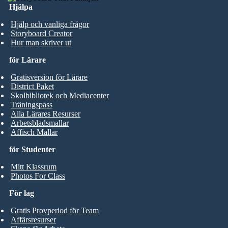
Hjälpa
Hjälp och vanliga frågor
Storyboard Creator
Hur man skriver ut
för Lärare
Gratisversion för Lärare
District Paket
Skolbibliotek och Mediacenter
Träningspass
Alla Lärares Resurser
Arbetsbladsmallar
Affisch Mallar
för Studenter
Mitt Klassrum
Photos For Class
För lag
Gratis Provperiod för Team
Affärsresurser