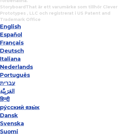
förbehållna.
StoryboardThat är ett varumärke som tillhör
Clever
Prototypes , LLC
och registrerat i US Patent and
Trademark Office
English
Español
Français
Deutsch
Italiana
Nederlands
Português
עברית
العَرَبِيَّة
हिन्दी
ру́сский язы́к
Dansk
Svenska
Suomi