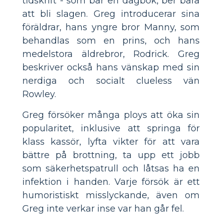
tidskrift - som bär en dagbok, ber bara
att bli slagen. Greg introducerar sina
föräldrar, hans yngre bror Manny, som
behandlas som en prins, och hans
medelstora äldrebror, Rodrick. Greg
beskriver också hans vänskap med sin
nerdiga och socialt clueless vän
Rowley.
Greg försöker många ploys att öka sin
popularitet, inklusive att springa för
klass kassör, ​​lyfta vikter för att vara
bättre på brottning, ta upp ett jobb
som säkerhetspatrull och låtsas ha en
infektion i handen. Varje försök är ett
humoristiskt misslyckande, även om
Greg inte verkar inse var han går fel.