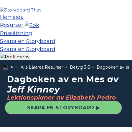
Hemsida
Resurser
Prissättning
Skapa en Storyboard
Skapa en Storyboard
Alla Lärares Resurser
Betyg 3-5
Dagboken av en
Dagboken av en Mes
av
Jeff Kinney
Lektionsplaner av Elizabeth Pedro
SKAPA EN STORYBOARD ▶