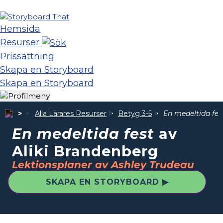
Hemsida
Resurser
Prissättning
Skapa en Storyboard
Skapa en Storyboard
Alla Lärares Resurser
Betyg 3-5
En medeltida fes
En medeltida fest
av
Aliki Brandenberg
Lektionsplaner av Ashley Trudeau
SKAPA EN STORYBOARD ▶