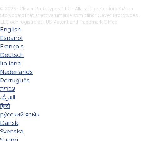
© 2026 - Clever Prototypes, LLC - Alla rättigheter förbehållna.
StoryboardThat är ett varumärke som tillhör
Clever Prototypes ,
LLC
och registrerat i US Patent and Trademark Office
English
Español
Français
Deutsch
Italiana
Nederlands
Português
עברית
العَرَبِيَّة
हिन्दी
ру́сский язы́к
Dansk
Svenska
Suomi