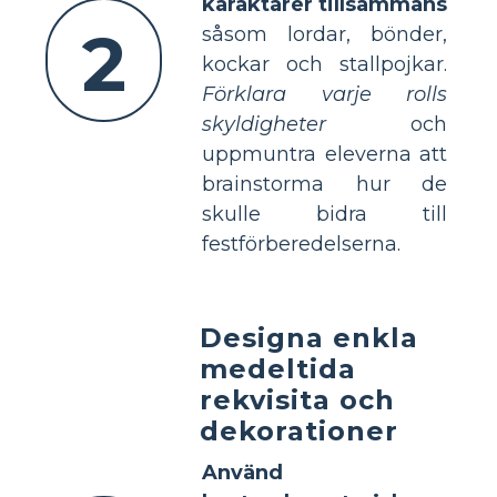
karaktärer tillsammans
2
såsom lordar, bönder,
kockar och stallpojkar.
Förklara varje rolls
skyldigheter
och
uppmuntra eleverna att
brainstorma hur de
skulle bidra till
festförberedelserna.
Designa enkla
medeltida
rekvisita och
dekorationer
Använd