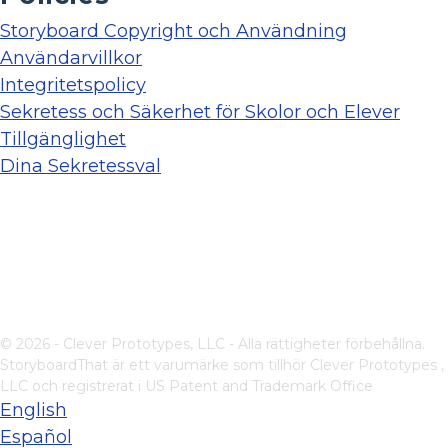
Storyboard Copyright och Användning
Användarvillkor
Integritetspolicy
Sekretess och Säkerhet för Skolor och Elever
Tillgänglighet
Dina Sekretessval
© 2026 - Clever Prototypes, LLC - Alla rättigheter förbehållna.
StoryboardThat är ett varumärke som tillhör
Clever Prototypes ,
LLC
och registrerat i US Patent and Trademark Office
English
Español