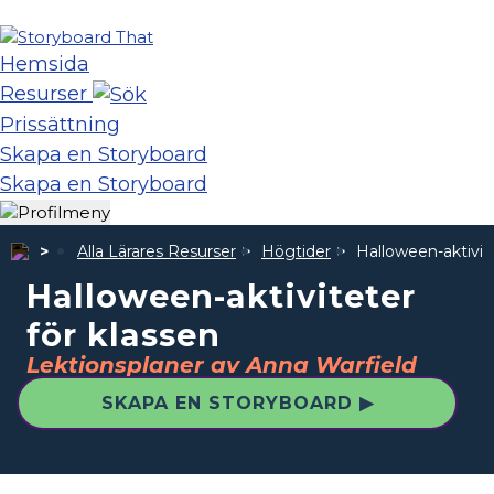
Hemsida
Resurser
Prissättning
Skapa en Storyboard
Skapa en Storyboard
Alla Lärares Resurser
Högtider
Halloween-aktivite
Halloween-aktiviteter
för klassen
Lektionsplaner av Anna Warfield
SKAPA EN STORYBOARD ▶