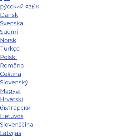
ру́сский язы́к
Dansk
Svenska
Suomi
Norsk
Türkçe
Polski
Româna
Ceština
Slovenský
Magyar
Hrvatski
български
Lietuvos
Slovenščina
Latvijas