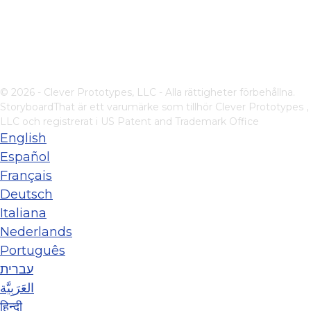
© 2026 - Clever Prototypes, LLC - Alla rättigheter förbehållna.
StoryboardThat är ett varumärke som tillhör
Clever Prototypes ,
LLC
och registrerat i US Patent and Trademark Office
English
Español
Français
Deutsch
Italiana
Nederlands
Português
עברית
العَرَبِيَّة
हिन्दी