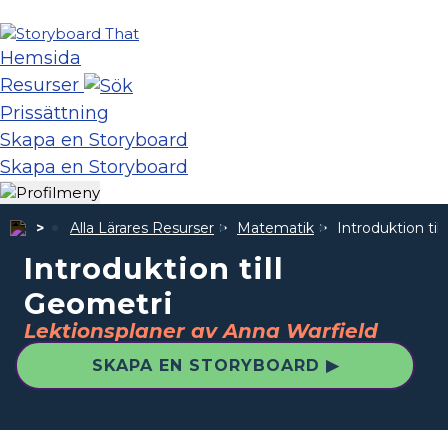
Hemsida
Resurser
Prissättning
Skapa en Storyboard
Skapa en Storyboard
Alla Lärares Resurser
Matematik
Introduktion til
Introduktion till
Geometri
Lektionsplaner av Anna Warfield
SKAPA EN STORYBOARD ▶