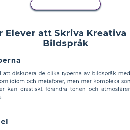
KOPIERA AKTIVITET
 Elever att Skriva Kreativa
Bildspråk
perna
 att diskutera de olika typerna av bildspråk me
 som idiom och metaforer, men mer komplexa som p
yper kan drastiskt förändra tonen och atmosfär
a.
el