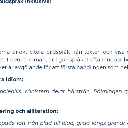
 bildspråk inklusive:
rna direkt citera bildspråk från texten och visa
 det. I denna roman, är figur språket ofta inneb
åket är avgörande för att förstå handlingen som hel
ra idiom:
lehills. Ministern delar hårstrån. Räkningen 
ring och alliteration:
ade lätt från blad till blad, glida längs grenar