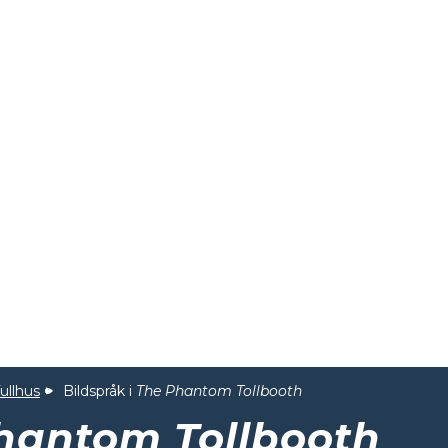
ullhus
Bildspråk i
The Phantom Tollbooth
hantom Tollbooth