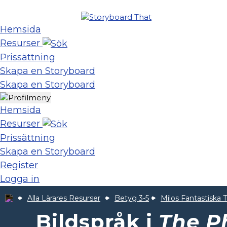
Hemsida
Resurser
Prissättning
Skapa en Storyboard
Skapa en Storyboard
Hemsida
Resurser
Prissättning
Skapa en Storyboard
Register
Logga in
Alla Lärares Resurser
Betyg 3-5
Milos Fantastiska T
Bildspråk i
The P