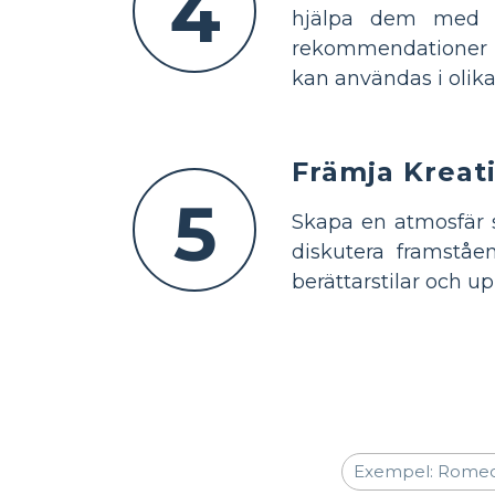
4
hjälpa dem med d
rekommendationer n
kan användas i oli
Främja Kreat
5
Skapa en atmosfär s
diskutera framståe
berättarstilar och u