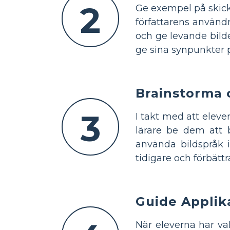
2
Ge exempel på skickl
författarens användn
och ge levande bil
ge sina synpunkter 
Brainstorma o
3
I takt med att elev
lärare be dem att b
använda bildspråk i
tidigare och förbättr
Guide Applik
När eleverna har val