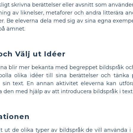
igt skrivna berättelser eller avsnitt som använder
ing av liknelser, metaforer och andra litterära an
der. Be eleverna dela med sig av sina egna exe
på ämnet.
ch Välj ut Idéer
erna blir mer bekanta med begreppet bildspråk och
olla olika idéer till sina berättelser och tänk
 sin text. En annan aktivitet eleverna kan utföra
a den med hjälp av att introducera bildspråk i text
ationen
t ut de olika typer av bildspråk de vill använda i 