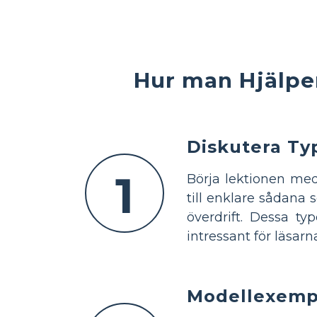
Hur man Hjälper
Diskutera Ty
1
Börja lektionen med
till enklare sådana
överdrift. Dessa t
intressant för läsarn
Modellexemp