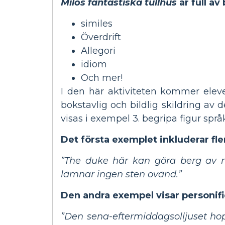
Milos fantastiska tullhus
är full av
similes
Överdrift
Allegori
idiom
Och mer!
I den här aktiviteten kommer eleve
bokstavlig och bildlig skildring av
visas i exempel 3. begripa figur spr
Det första exemplet inkluderar fle
”The duke här kan göra berg av mo
lämnar ingen sten ovänd.”
Den andra exempel visar personifie
”Den sena-eftermiddagsolljuset hopp