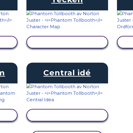
VISA AKTIVITET
am
Central idé
VISA AKTIVITET