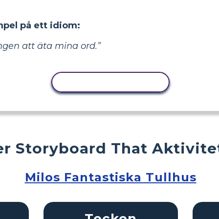
mpel på ett idiom:
ungen att äta mina ord.”
KOPIERA AKTIVITET
r Storyboard That Aktivite
Milos Fantastiska Tullhus
Tecken