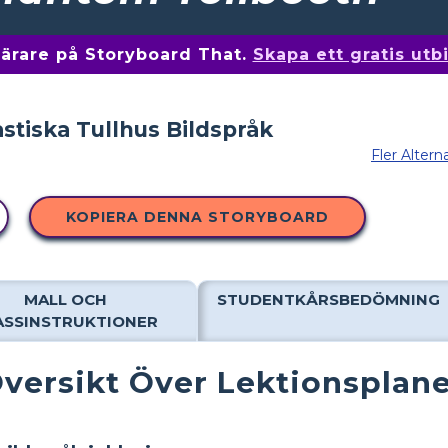
 lärare på Storyboard That.
Skapa ett gratis ut
Fler Altern
KOPIERA DENNA STORYBOARD
MALL OCH
STUDENTKÅRSBEDÖMNING
ASSINSTRUKTIONER
versikt Över Lektionsplan