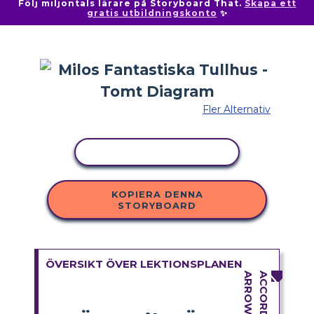
Följ miljontals lärare på Storyboard That.
Skapa ett
gratis utbildningskonto
✨
Fler Alternativ
KOPIERA AKTIVITET
KOPIERA DENNA
STORYBOARD
ÖVERSIKT ÖVER LEKTIONSPLANEN