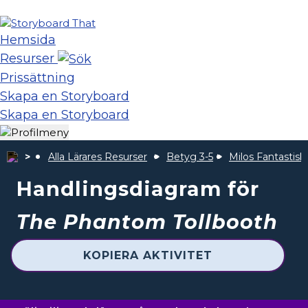
Hemsida
Resurser
Prissättning
Skapa en Storyboard
Skapa en Storyboard
Alla Lärares Resurser
Betyg 3-5
Milos Fantastisk
Handlingsdiagram för
The Phantom Tollbooth
KOPIERA AKTIVITET