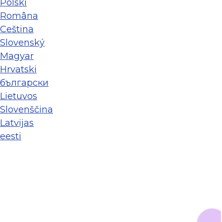
Polski
Româna
Ceština
Slovenský
Magyar
Hrvatski
български
Lietuvos
Slovenščina
Latvijas
eesti