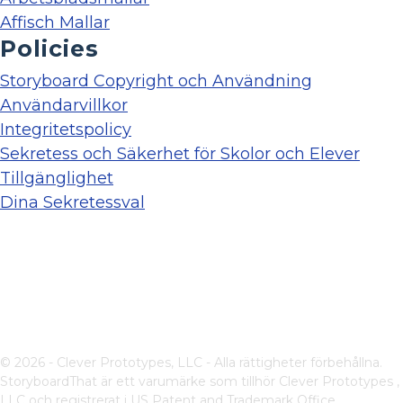
Affisch Mallar
Policies
Storyboard Copyright och Användning
Användarvillkor
Integritetspolicy
Sekretess och Säkerhet för Skolor och Elever
Tillgänglighet
Dina Sekretessval
© 2026 - Clever Prototypes, LLC - Alla rättigheter förbehållna.
StoryboardThat är ett varumärke som tillhör
Clever Prototypes ,
LLC
och registrerat i US Patent and Trademark Office