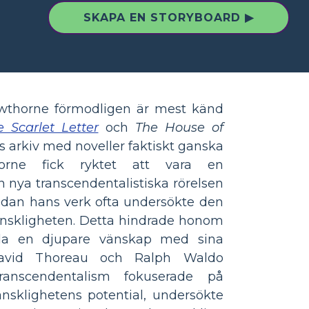
SKAPA EN STORYBOARD ▶
wthorne förmodligen är mest känd
e Scarlet Letter
och
The House of
s arkiv med noveller faktiskt ganska
orne fick ryktet att vara en
en nya transcendentalistiska rörelsen
edan hans verk ofta undersökte den
nskligheten. Detta hindrade honom
ilda en djupare vänskap med sina
avid Thoreau och Ralph Waldo
anscendentalism fokuserade på
nsklighetens potential, undersökte