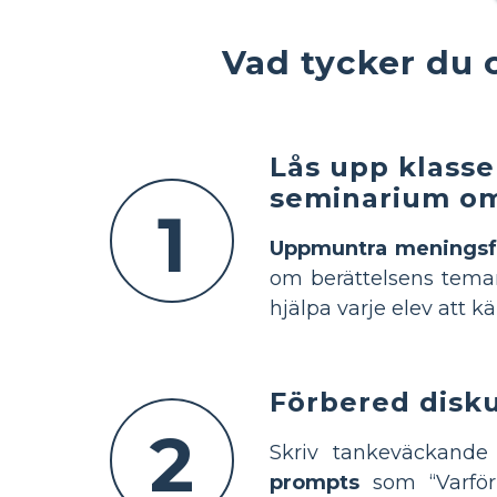
Vad tycker du 
Lås upp klass
seminarium om 
1
Uppmuntra meningsfu
om berättelsens tema
hjälpa varje elev att 
Förbered disk
2
Skriv tankeväckande 
prompts
som “Varför 