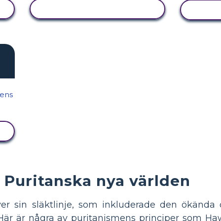
VISA AKTIVITET
V
Puritanska nya världen
er sin släktlinje, som inkluderade den ökänd
 Här är några av puritanismens principer som Ha