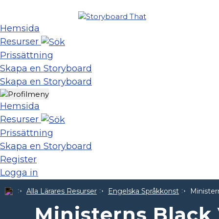
Hemsida
Resurser
Prissättning
Skapa en Storyboard
Skapa en Storyboard
Hemsida
Resurser
Prissättning
Skapa en Storyboard
Register
Logga in
Alla Lärares Resurser
Engelska Språkkonst
Minister
Ministerns Black