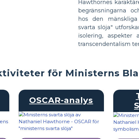
Hawthornes karaktäre
begränsningarna och
hos den mänskliga 
svarta slöja" utforsk
isolering, aspekter
transcendentalism ten
tiviteter för Ministerns Bla
OSCAR-analys