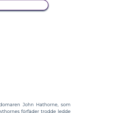
ISA AKTIVITET
a domaren John Hathorne, som
wthornes förfäder trodde ledde