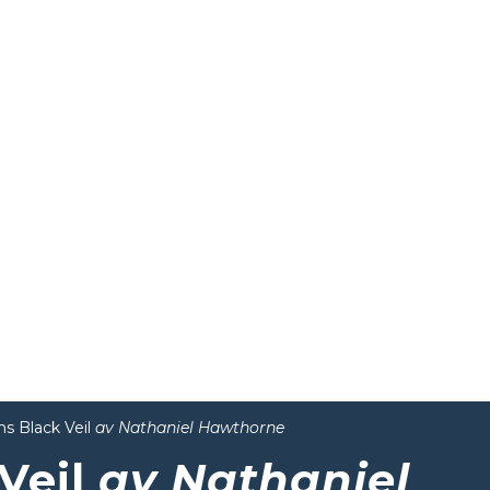
ns Black Veil
av Nathaniel Hawthorne
 Veil
av Nathaniel