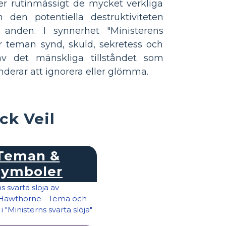
r rutinmässigt de mycket verkliga
 den potentiella destruktiviteten
anden. I synnerhet "Ministerens
ar teman synd, skuld, sekretess och
 av det mänskliga tillståndet som
derar att ignorera eller glömma.
ck Veil
Teman &
Symboler