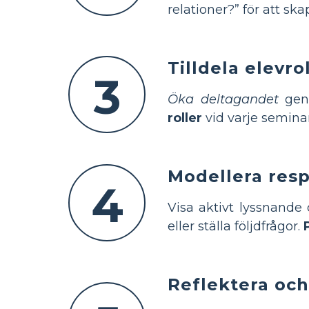
relationer?” för att sk
Tilldela elevro
3
Öka deltagandet
geno
roller
vid varje seminar
Modellera resp
4
Visa aktivt lyssnande
eller ställa följdfrågor.
Reflektera och