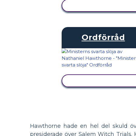
VISA AKTIVITET
Ordförråd
VISA AKTIVITET
Hawthorne hade en hel del skuld öv
presiderade över Salem Witch Trials.