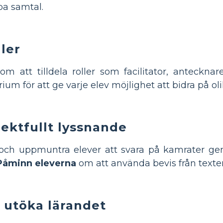
apa samtal.
ller
m att tilldela roller som facilitator, anteckn
ium för att ge varje elev möjlighet att bidra på oli
ektfullt lyssnande
 och uppmuntra elever att svara på kamrater ge
Påminn eleverna
om att använda bevis från texten
 utöka lärandet