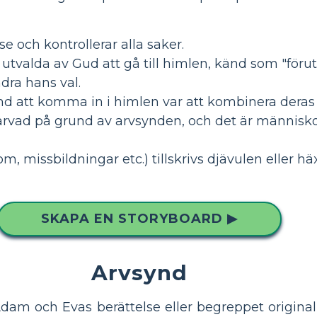
 och kontrollerar alla saker.
 utvalda av Gud att gå till himlen, känd som "föru
dra hans val.
md att komma in i himlen var att kombinera deras
rvad på grund av arvsynden, och det är människors 
m, missbildningar etc.) tillskrivs djävulen eller h
SKAPA EN STORYBOARD ▶
Arvsynd
dam och Evas berättelse eller begreppet original