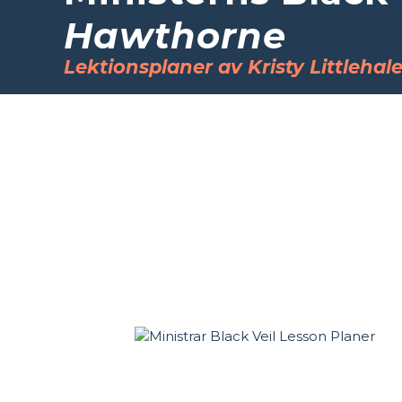
Hawthorne
Lektionsplaner av Kristy Littlehal