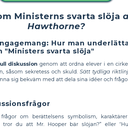
om Ministerns svarta slöja
a
Hawthorne?
engagemang: Hur man underlättar
"Ministers svarta slöja"
ll diskussion
genom att ordna elever i en cirke
n, såsom sekretess och skuld.
Sätt tydliga riktlin
känna sig bekväm med att dela sina idéer och frågo
ussionsfrågor
frågor om berättelsens symbolism, karaktäre
tror du att Mr. Hooper bär slöjan?” eller “H