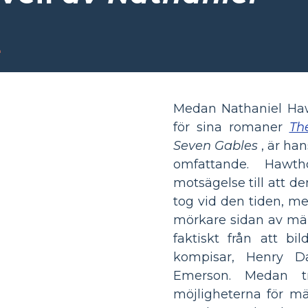
e
Medan Nathaniel Ha
för sina romaner
Th
Seven Gables
, är han
omfattande. Hawth
motsägelse till att d
tog vid den tiden, m
mörkare sidan av mä
faktiskt från att b
kompisar, Henry D
Emerson. Medan tr
möjligheterna för mä