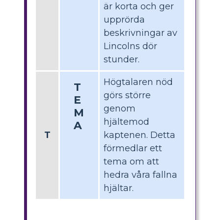
är korta och ger
upprörda
beskrivningar av
Lincolns dör
stunder.
Högtalaren nöd
T
görs större
E
genom
M
hjältemod
A
T
kaptenen. Detta
förmedlar ett
tema om att
hedra våra fallna
hjältar.