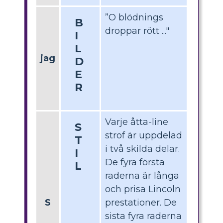
”O blödnings
B
droppar rött ..."
I
L
jag
D
E
R
Varje åtta-line
S
strof är uppdelad
T
i två skilda delar.
I
De fyra första
L
raderna är långa
och prisa Lincoln
S
prestationer. De
sista fyra raderna