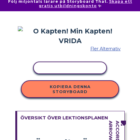
Följ miljontals lärare på Storyboard That.
Skapa ett
gratis utbildningskonto
✨
Fler Alternativ
KOPIERA AKTIVITET
KOPIERA DENNA
STORYBOARD
ÖVERSIKT ÖVER LEKTIONSPLANEN