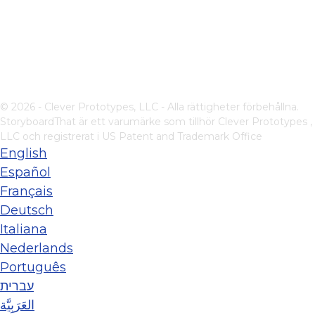
© 2026 - Clever Prototypes, LLC - Alla rättigheter förbehållna.
StoryboardThat är ett varumärke som tillhör
Clever Prototypes ,
LLC
och registrerat i US Patent and Trademark Office
English
Español
Français
Deutsch
Italiana
Nederlands
Português
עברית
العَرَبِيَّة