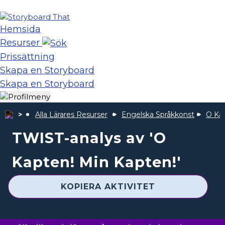
Hemsida
Resurser
Prissättning
Skapa en Storyboard
Skapa en Storyboard
Alla Lärares Resurser
Engelska Språkkonst
O Kap
TWIST-analys av 'O
Kapten! Min Kapten!'
KOPIERA AKTIVITET