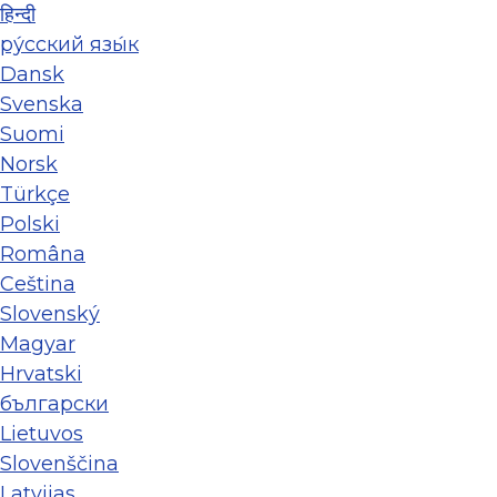
हिन्दी
ру́сский язы́к
Dansk
Svenska
Suomi
Norsk
Türkçe
Polski
Româna
Ceština
Slovenský
Magyar
Hrvatski
български
Lietuvos
Slovenščina
Latvijas