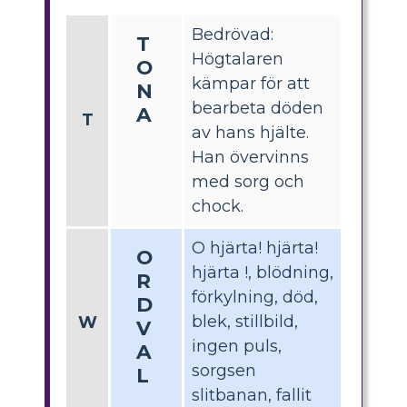
Bedrövad:
T
Högtalaren
O
kämpar för att
N
bearbeta döden
A
T
av hans hjälte.
Han övervinns
med sorg och
chock.
O hjärta! hjärta!
O
hjärta !, blödning,
R
förkylning, död,
D
blek, stillbild,
W
V
ingen puls,
A
sorgsen
L
slitbanan, fallit