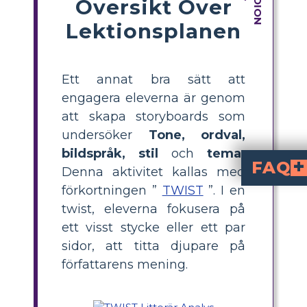
Översikt Över
Lektionsplanen
Ett annat bra sätt att
engagera eleverna är genom
att skapa storyboards som
undersöker
Tone, ordval,
bildspråk, stil
och
tema.
FAQ
Denna aktivitet kallas med
förkortningen ”
TWIST
”. I en
är en metod som a
Ton, Ordval, 
. Den hjälper elever att analys
Hur kan jag använ
'O Captain! My Ca
genom att få dem att identifiera tonen, nyckelord, levande bilder, 
Vad är exempel på ton oc
och levande bilder som "O de blöda
Varför är TWIST-
delar poesin i hanterbara delar, vilket gör det enkl
Vilka steg bör elever följa f
Eleverna bör: 1) Välja ett stycke, 2) Identifiera Ton, Ordval, Bildspråk, Stil och Tema, 3) Skapa visuella representationer, 4) Skriva korta förklaringar för varje element, och 5) Redigera och korrekturläsa sitt arbete.
twist, eleverna fokusera på
ett visst stycke eller ett par
sidor, att titta djupare på
författarens mening.