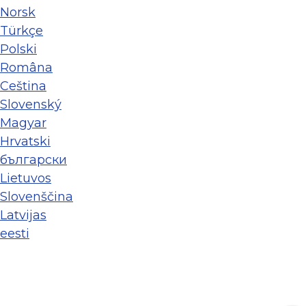
Norsk
Türkçe
Polski
Româna
Ceština
Slovenský
Magyar
Hrvatski
български
Lietuvos
Slovenščina
Latvijas
eesti