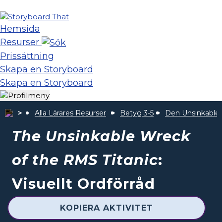
Hemsida
Resurser
Prissättning
Skapa en Storyboard
Skapa en Storyboard
Alla Lärares Resurser
Betyg 3-5
Den Unsinkable 
The Unsinkable Wreck
of the RMS Titanic
:
Visuellt Ordförråd
KOPIERA AKTIVITET