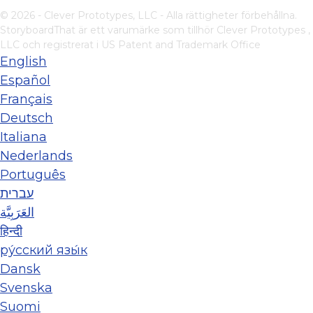
© 2026 - Clever Prototypes, LLC - Alla rättigheter förbehållna.
StoryboardThat är ett varumärke som tillhör
Clever Prototypes ,
LLC
och registrerat i US Patent and Trademark Office
English
Español
Français
Deutsch
Italiana
Nederlands
Português
עברית
العَرَبِيَّة
हिन्दी
ру́сский язы́к
Dansk
Svenska
Suomi