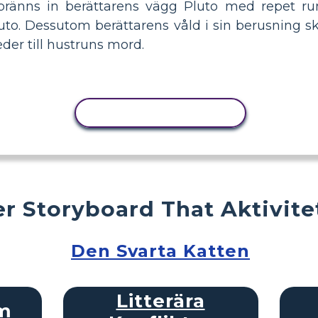
änns in berättarens vägg Pluto med repet runt
luto. Dessutom berättarens våld i sin berusning s
eder till hustruns mord.
KOPIERA AKTIVITET
r Storyboard That Aktivite
Den Svarta Katten
Litterära
am