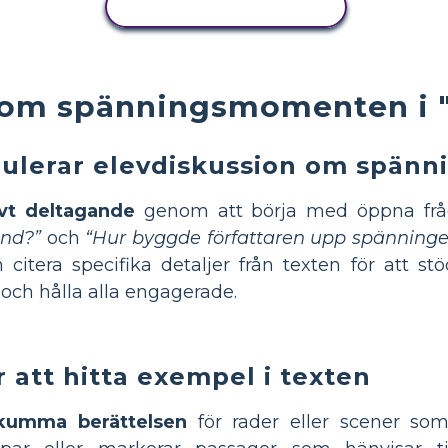
KOPIERA AKTIVITET
om spänningsmomenten i "
mulerar elevdiskussion om spän
ivt deltagande
genom att börja med öppna fr
änd?”
och
“Hur byggde författaren upp spänninge
itera specifika detaljer från texten för att stöd
 och hålla alla engagerade.
 att hitta exempel i texten
kumma berättelsen
för rader eller scener som