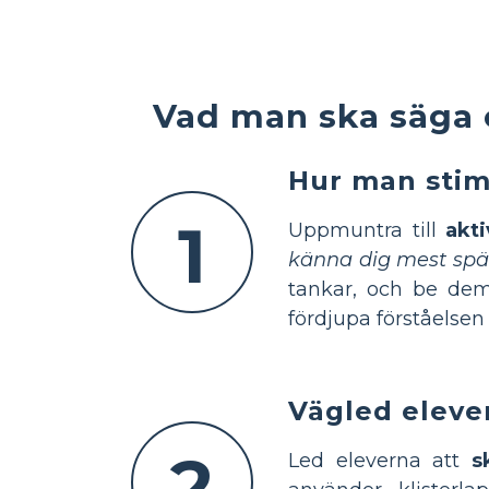
Vad man ska säga 
Hur man sti
1
Uppmuntra till
akt
känna dig mest sp
tankar, och be dem c
fördjupa förståelsen
Vägled elever
2
Led eleverna att
s