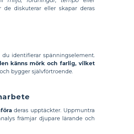
ill
miljö, föraningar, tempo eller
r de diskuterar eller skapar deras
du identifierar spänningselement.
den känns mörk och farlig, vilket
och bygger självförtroende.
marbete
föra
deras upptäckter. Uppmuntra
analys främjar djupare lärande och