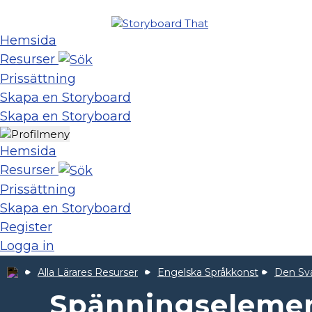
Hemsida
Resurser
Prissättning
Skapa en Storyboard
Skapa en Storyboard
Hemsida
Resurser
Prissättning
Skapa en Storyboard
Register
Logga in
Alla Lärares Resurser
Engelska Språkkonst
Den Sva
Spänningselement