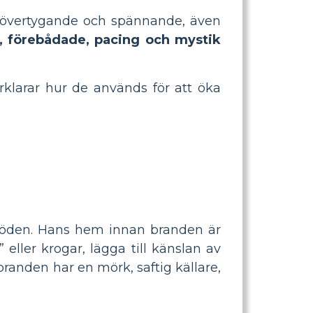
er övertygande och spännande, även
g, förebådade, pacing och
mystik
klarar hur de används för att öka
l döden. Hans hem innan branden är
 eller krogar, lägga till känslan av
branden har en mörk, saftig källare,