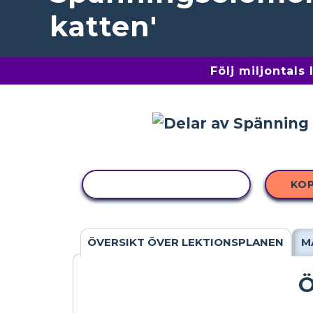
katten'
Följ miljontals
KOPIERA AKTIVITET
KO
ÖVERSIKT ÖVER LEKTIONSPLANEN
M
Ö