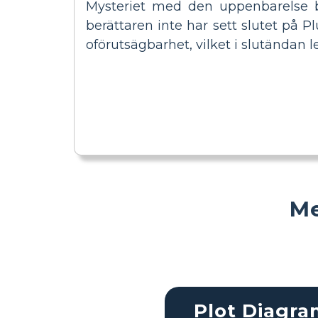
Mysteriet med den uppenbarelse br
berättaren inte har sett slutet på P
oförutsägbarhet, vilket i slutändan l
Me
Plot Diagr