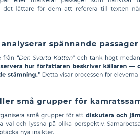
appar eller markerar passager som hänvisar t
 det lättare för dem att referera till texten nä
 analyserar spännande passager
e från
“Den Svarta Katten”
och tänk högt medan 
servera hur författaren beskriver källaren — 
de stämning.”
Detta visar processen för eleverna 
 eller små grupper för kamratssa
organisera små grupper för att
diskutera och jäm
na val och lyssna på olika perspektiv. Samarbets
ptäcka nya insikter.