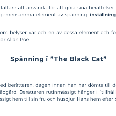
rfattare att använda för att göra sina berättels
fyra gemensamma element av spänning:
inställnin
som belyser var och en av dessa element och för
ar Allan Poe.
Spänning i ”The Black Cat”
 med berättaren, dagen innan han har dömts til
gård. Berättaren rutinmässigt hänger i ”tillhåll”
sigt hem till sin fru och husdjur. Hans hem efter 