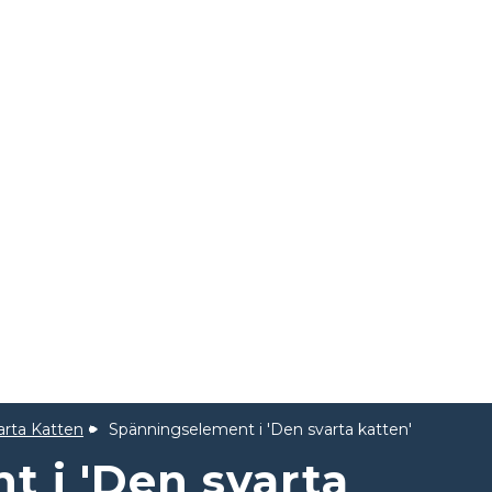
rta Katten
Spänningselement i 'Den svarta katten'
 i 'Den svarta