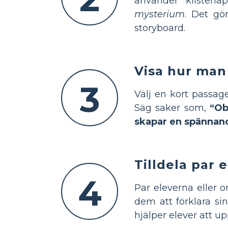
använder klisterl
mysterium
. Det gör
storyboard.
Visa hur man
3
Välj en kort passag
Säg saker som,
“Ob
skapar en spännan
Tilldela par
4
Par eleverna eller 
dem att förklara si
hjälper elever att up