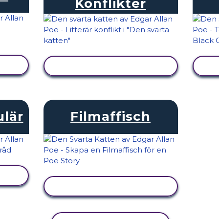
Konflikter
VISA AKTIVITET
ulär
Filmaffisch
VISA AKTIVITET