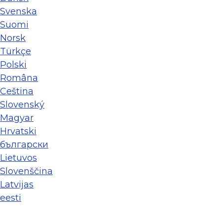
Svenska
Suomi
Norsk
Türkçe
Polski
Româna
Ceština
Slovenský
Magyar
Hrvatski
български
Lietuvos
Slovenščina
Latvijas
eesti