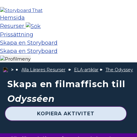
Hemsida
Resurser
Prissättning
Skapa en Storyboard
Skapa en Storyboard
Alla Lärares Resurser
ELA-artiklar
The Odyssey
Skapa en filmaffisch till
Odysséen
KOPIERA AKTIVITET