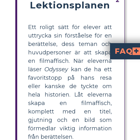
Lektionsplanen
Ett roligt sätt för elever att
uttrycka sin förståelse för en
berättelse, dess teman och
FAQ
huvudpersoner är att skapa
en filmaffisch. När eleverna
Vilken typ av detaljer ska finnas
Titeln, sloganen, fotografierna av betydelsefulla karaktärer, situationer eller sym
Hur väljer jag de bästa bilderna för a
Välj bilder som bäst representerar "Odyss
Är det möjligt att använda
Det är absolut möjligt att använda symbolik i affischdesign
Hur kan jag göra min a
Ha komposition och balans i åtanke. Gör en samlingspunkt för att fånga besökarnas uppmärksamhet genom att stra
läser
Odyssey
kan de ha ett
favoritstopp på hans resa
eller kanske de tyckte om
hela historien. Låt eleverna
skapa en filmaffisch,
komplett med en titel,
gjutning och en bild som
förmedlar viktig information
från berättelsen.