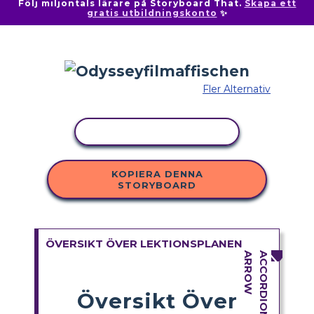
Följ miljontals lärare på Storyboard That.
Skapa ett
gratis utbildningskonto
✨
Fler Alternativ
KOPIERA AKTIVITET
KOPIERA DENNA
STORYBOARD
ÖVERSIKT ÖVER LEKTIONSPLANEN
Översikt Över