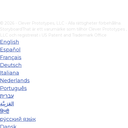
© 2026 - Clever Prototypes, LLC - Alla rättigheter förbehållna.
StoryboardThat är ett varumärke som tillhör
Clever Prototypes ,
LLC
och registrerat i US Patent and Trademark Office
English
Español
Français
Deutsch
Italiana
Nederlands
Português
עברית
العَرَبِيَّة
हिन्दी
ру́сский язы́к
Dansk