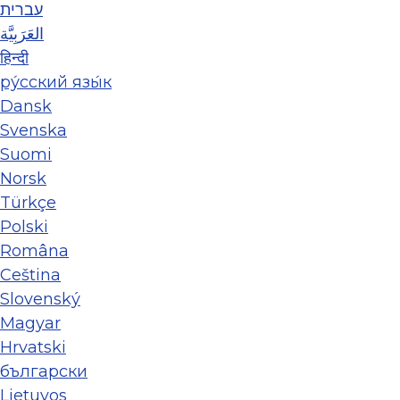
עברית
العَرَبِيَّة
हिन्दी
ру́сский язы́к
Dansk
Svenska
Suomi
Norsk
Türkçe
Polski
Româna
Ceština
Slovenský
Magyar
Hrvatski
български
Lietuvos