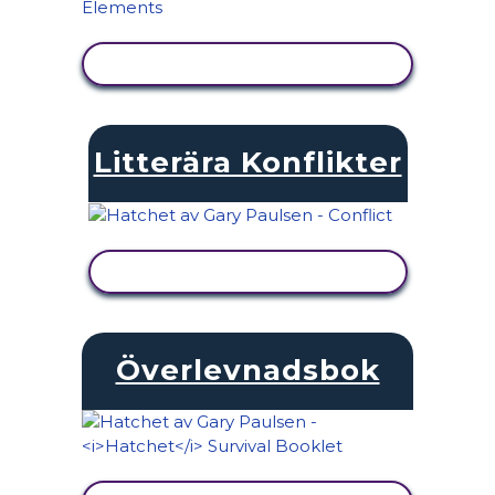
VISA AKTIVITET
Litterära Konflikter
VISA AKTIVITET
Överlevnadsbok