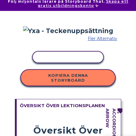
Följ miljontals lärare på Storyboard That.
Skapa ett
gratis utbildningskonto
✨
Fler Alternativ
KOPIERA AKTIVITET
KOPIERA DENNA
STORYBOARD
ÖVERSIKT ÖVER LEKTIONSPLANEN
Översikt Över