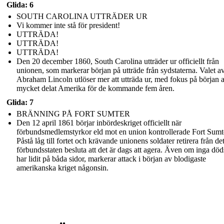
Glida: 6
SOUTH CAROLINA UTTRÄDER UR
Vi kommer inte stå för president!
UTTRÄDA!
UTTRÄDA!
UTTRÄDA!
Den 20 december 1860, South Carolina utträder ur officiellt från
unionen, som markerar början på utträde från sydstaterna. Valet a
Abraham Lincoln utlöser mer att utträda ur, med fokus på början 
mycket delat Amerika för de kommande fem åren.
Glida: 7
BRÄNNING PÅ FORT SUMTER
Den 12 april 1861 börjar inbördeskriget officiellt när
förbundsmedlemstyrkor eld mot en union kontrollerade Fort Sumt
Påstå låg till fortet och krävande unionens soldater retirera från det
förbundsstaten besluta att det är dags att agera. Även om inga död
har lidit på båda sidor, markerar attack i början av blodigaste
amerikanska kriget någonsin.