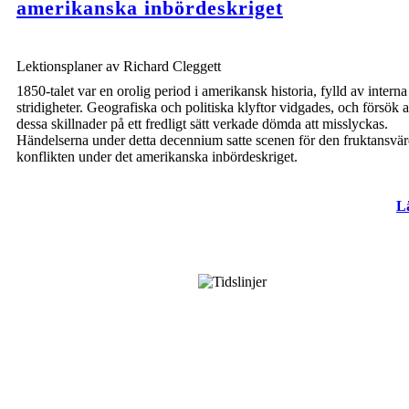
amerikanska inbördeskriget
Lektionsplaner av Richard Cleggett
1850-talet var en orolig period i amerikansk historia, fylld av interna
stridigheter. Geografiska och politiska klyftor vidgades, och försök a
dessa skillnader på ett fredligt sätt verkade dömda att misslyckas.
Händelserna under detta decennium satte scenen för den fruktansvä
konflikten under det amerikanska inbördeskriget.
L