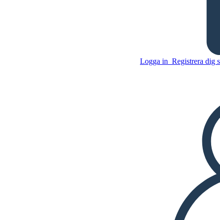
Logga in
Registrera dig 
1850-talet America - orsaker
och händelser som ledde till
det amerikanska i
Kopiera denna storyboard
SKAPA EN STORYBOARD
Kopiera denna storyboard
SKAPA EN STORYBOARD