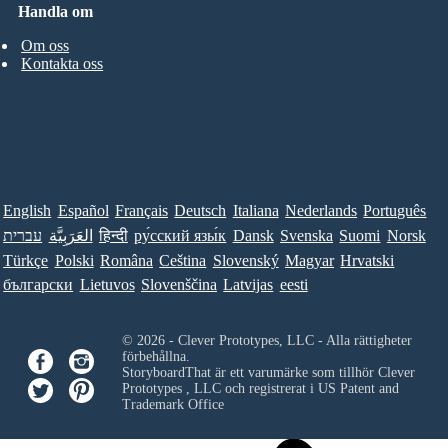
Handla om
Om oss
Kontakta oss
English
Español
Français
Deutsch
Italiana
Nederlands
Português
עברית
العَرَبِيَّة
हिन्दी
ру́сский язы́к
Dansk
Svenska
Suomi
Norsk
Türkçe
Polski
Româna
Ceština
Slovenský
Magyar
Hrvatski
български
Lietuvos
Slovenščina
Latvijas
eesti
© 2026 - Clever Prototypes, LLC - Alla rättigheter
förbehållna.
StoryboardThat är ett varumärke som tillhör
Clever
Prototypes , LLC
och registrerat i US Patent and
Trademark Office