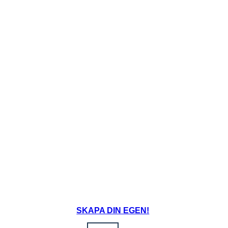
PRESIDENTVAL 1860
REPUBLIKANERNA SEGRA!
Fri 
1
SKAPA DIN EGEN!