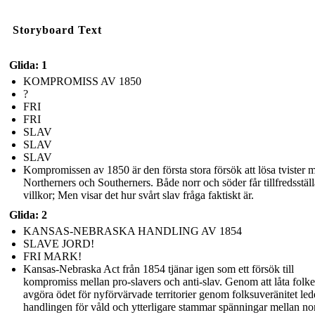
Storyboard Text
Glida: 1
KOMPROMISS AV 1850
?
FRI
FRI
SLAV
SLAV
SLAV
Kompromissen av 1850 är den första stora försök att lösa tvister 
Northerners och Southerners. Både norr och söder får tillfredsstäl
villkor; Men visar det hur svårt slav fråga faktiskt är.
Glida: 2
KANSAS-NEBRASKA HANDLING AV 1854
SLAVE JORD!
FRI MARK!
Kansas-Nebraska Act från 1854 tjänar igen som ett försök till
kompromiss mellan pro-slavers och anti-slav. Genom att låta folket
avgöra ödet för nyförvärvade territorier genom folksuveränitet led
handlingen för våld och ytterligare stammar spänningar mellan no