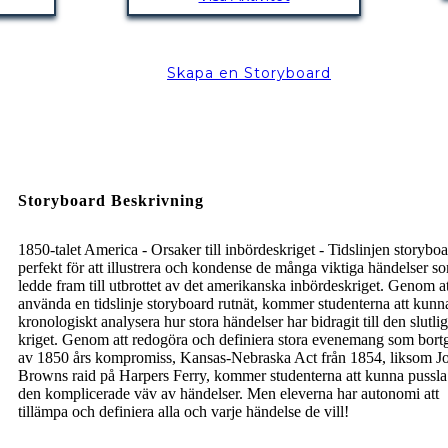
Skapa en Storyboard
Storyboard Beskrivning
1850-talet America - Orsaker till inbördeskriget - Tidslinjen storyboa
perfekt för att illustrera och kondense de många viktiga händelser s
ledde fram till utbrottet av det amerikanska inbördeskriget. Genom at
använda en tidslinje storyboard rutnät, kommer studenterna att kunn
kronologiskt analysera hur stora händelser har bidragit till den slutli
kriget. Genom att redogöra och definiera stora evenemang som bor
av 1850 års kompromiss, Kansas-Nebraska Act från 1854, liksom J
Browns raid på Harpers Ferry, kommer studenterna att kunna pussla
den komplicerade väv av händelser. Men eleverna har autonomi att
tillämpa och definiera alla och varje händelse de vill!