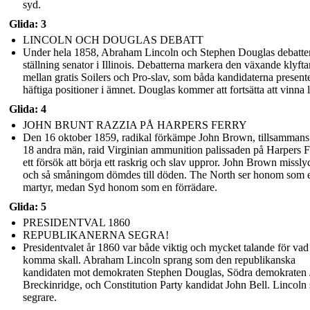
syd.
Glida: 3
LINCOLN OCH DOUGLAS DEBATT
Under hela 1858, Abraham Lincoln och Stephen Douglas debatte
ställning senator i Illinois. Debatterna markera den växande klyfta
mellan gratis Soilers och Pro-slav, som båda kandidaterna present
häftiga positioner i ämnet. Douglas kommer att fortsätta att vinna 
Glida: 4
JOHN BRUNT RAZZIA PÅ HARPERS FERRY
Den 16 oktober 1859, radikal förkämpe John Brown, tillsamman
18 andra män, raid Virginian ammunition palissaden på Harpers Fe
ett försök att börja ett raskrig och slav uppror. John Brown missly
och så småningom dömdes till döden. The North ser honom som 
martyr, medan Syd honom som en förrädare.
Glida: 5
PRESIDENTVAL 1860
REPUBLIKANERNA SEGRA!
Presidentvalet år 1860 var både viktig och mycket talande för va
komma skall. Abraham Lincoln sprang som den republikanska
kandidaten mot demokraten Stephen Douglas, Södra demokraten
Breckinridge, och Constitution Party kandidat John Bell. Lincoln
segrare.