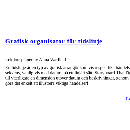
Grafisk organisator för tidslinje
Lektionsplaner av Anna Warfield
BRÄNNING PÅ FORT SUMTER
En tidslinje är en typ av grafisk arrangör som visar specifika händels
sekvens, vanligtvis med datum, på ett linjärt sätt. Storyboard That lä
till ytterligare en dimension utöver datum och beskrivningar, genom 
göra det enkelt att illustrera viktiga händelser!
L
Thu 
1