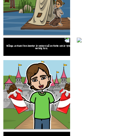
Jag ska göra vad jag kan för
att civilisera dig.
Huck Finn har gott om belöning pengar, men har ingen riktig familj.
Charlies äventyr är i en magisk chokladfabrik med Oompa-Loompas och
Många av Huck Finn äventyr är ombord på en f
mystiska uppfinningar.
verklig fara.
Många av Huck Finn äventyr är ombord på en flotte och är fyllda med
verklig fara.
Huck Finn är en bra grabb som belönas genom
Charlie Bucket är en bra kille som belönas med Willie Wonka fabrik.
familj.
Huck Finn är en bra grabb som belönas genom att antas av Tom Sawyer
familj.
Välkommen hem! Nu
kan vi gå på alla
möjliga äventyr!
Välkommen hem! Nu
kan vi gå på alla
möjliga äventyr!
Många av Huck Finn äventyr är ombord på en flotte och är fyllda med