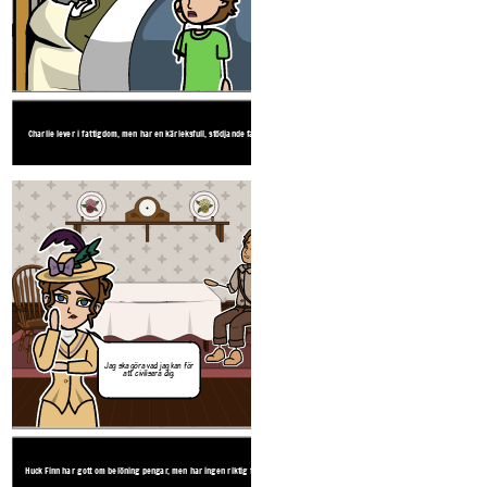
Jag ska göra vad jag kan f
att civilisera dig.
KALLE OCH CHOKLADFABRIKEN
ÄVENTYR HUCKLEBE
ÄVENTYR HUCKLEBERRY
Charlie lever i fattigdom, men har en kärleksfull, stödjande familj.
Huck Finn har gott om belöning pengar, men h
Detta är alla mina
besparingar, men du kan ha
det.
Jag ska göra vad jag kan f
att civilisera dig.
Jag ska göra vad jag kan för
att civilisera dig.
KALLE OCH CHOKLADFABRIKEN
ÄVENTYR HUCKLEBE
ÄVENTYR HUCKLEBERRY
Charlie lever i fattigdom, men har en kärleksfull, stödjande familj.
Huck Finn har gott om belöning pengar, men h
Huck Finn har gott om belöning pengar, men har ingen riktig familj.
Charlies äventyr är i en magisk chokladfabrik med Oompa-Loompas och
Många av Huck Finn äventyr är ombord på en f