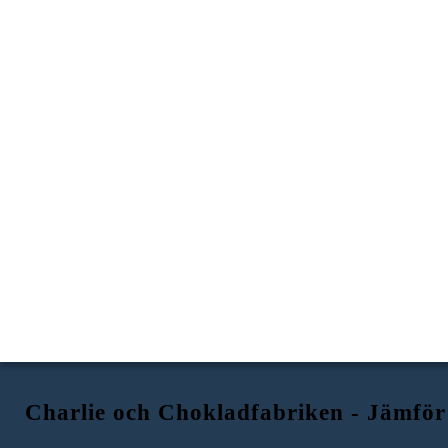
Charlie och Chokladfabriken - Jämför 
KALLE OCH CHOKLADFABRIKEN
ÄVENTYR HUCKLEBERRY
LIV