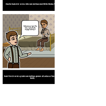
verklig fara.
Huck Finn är en bra grabb som belönas genom
Charlie Bucket är en bra kille som belönas med Willie Wonka fabrik.
familj.
Huck Finn är en bra grabb som belönas genom att antas av Tom Sawyer
familj.
Välkommen hem! Nu
kan vi gå på alla
möjliga äventyr!
ÄV
Huck Finn är en bra grabb som belönas genom att antas av Tom Sawyer
familj.