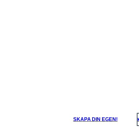
Charlies äventyr är i en magisk choklad
mystiska uppfinni
PRIS
SKAPA DIN EGEN!