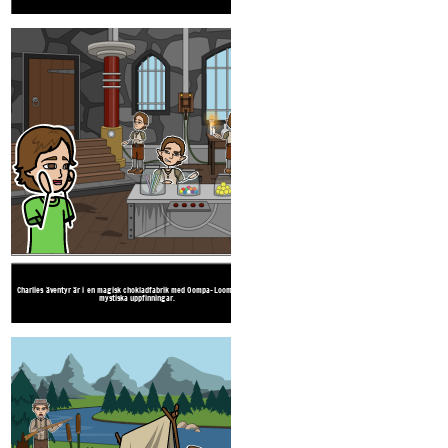
mystiska uppfinningar.
verklig fara.
Detta är alla mina
besparingar, men du kan ha
det.
Välkommen hem! Nu
kan vi gå på alla
möjliga äventyr!
Jag ska göra vad jag kan f
att civilisera dig.
Jag ska göra vad jag kan för
att civilisera dig.
ÄVENTYR HUCKLEBERRY
Charlie lever i fattigdom, men har en kärleksfull, stödjande familj.
Huck Finn har gott om belöning pengar, men h
Huck Finn har gott om belöning pengar, men har ingen riktig familj.
Charlies äventyr är i en magisk chokladfabrik med Oompa-Loompas och
Många av Huck Finn äventyr är ombord på en f
mystiska uppfinningar.
verklig fara.
Många av Huck Finn äventyr är ombord på en flotte och är fyllda med
verklig fara.
Huck Finn är en bra grabb som belönas genom
Charlie Bucket är en bra kille som belönas med Willie Wonka fabrik.
familj.
Välkommen hem! Nu
kan vi gå på alla
möjliga äventyr!
Välkommen hem! Nu
kan vi gå på alla
möjliga äventyr!