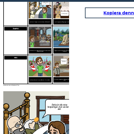
Detta är alla mina
besparingar, men du kan ha
det.
Kopiera denn
Jag ska göra vad jag kan för
att civilisera dig.
Charlie lever i fattigdom, men har en kärleksfull, stödjande familj.
Huck Finn har gott om belöning pengar, men har ingen riktig familj.
ÄVENTYR
Charlies äventyr är i en magisk chokladfabrik med Oompa-Loompas och
Många av Huck Finn äventyr är ombord på en flotte och är fyllda med
mystiska uppfinningar.
verklig fara.
PRIS
Välkommen hem! Nu
kan vi gå på alla
möjliga äventyr!
KALLE OCH CHOKLADFABRIKEN
ÄVENTYR HUCKLEBE
Huck Finn är en bra grabb som belönas genom att antas av Tom Sawyer
Charlie Bucket är en bra kille som belönas med Willie Wonka fabrik.
familj.
Create your own at Storyboard That
Detta är alla mina
besparingar, men du kan ha
det.