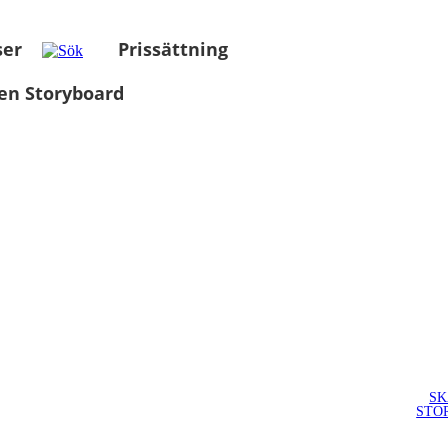
ser
Prissättning
en Storyboard
SK
STO