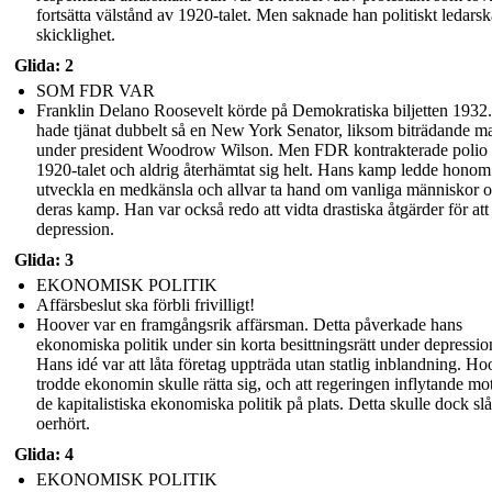
fortsätta välstånd av 1920-talet. Men saknade han politiskt ledars
skicklighet.
Glida: 2
SOM FDR VAR
Franklin Delano Roosevelt körde på Demokratiska biljetten 193
hade tjänat dubbelt så en New York Senator, liksom biträdande m
under president Woodrow Wilson. Men FDR kontrakterade polio
1920-talet och aldrig återhämtat sig helt. Hans kamp ledde honom 
utveckla en medkänsla och allvar ta hand om vanliga människor 
deras kamp. Han var också redo att vidta drastiska åtgärder för att
depression.
Glida: 3
EKONOMISK POLITIK
Affärsbeslut ska förbli frivilligt!
Hoover var en framgångsrik affärsman. Detta påverkade hans
ekonomiska politik under sin korta besittningsrätt under depressio
Hans idé var att låta företag uppträda utan statlig inblandning. Ho
trodde ekonomin skulle rätta sig, och att regeringen inflytande mo
de kapitalistiska ekonomiska politik på plats. Detta skulle dock slå
oerhört.
Glida: 4
EKONOMISK POLITIK