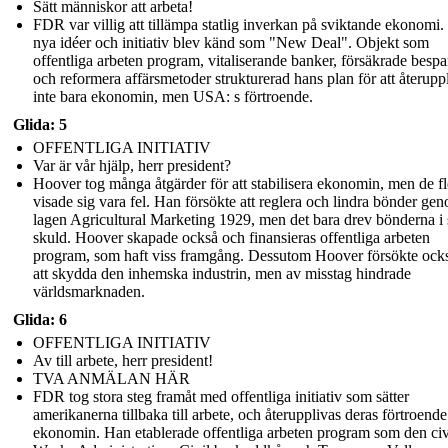
Sätt människor att arbeta!
FDR var villig att tillämpa statlig inverkan på sviktande ekonom
nya idéer och initiativ blev känd som "New Deal". Objekt som
offentliga arbeten program, vitaliserande banker, försäkrade bespa
och reformera affärsmetoder strukturerad hans plan för att återupp
inte bara ekonomin, men USA: s förtroende.
Glida: 5
OFFENTLIGA INITIATIV
Var är vår hjälp, herr president?
Hoover tog många åtgärder för att stabilisera ekonomin, men de fl
visade sig vara fel. Han försökte att reglera och lindra bönder ge
lagen Agricultural Marketing 1929, men det bara drev bönderna i 
skuld. Hoover skapade också och finansieras offentliga arbeten
program, som haft viss framgång. Dessutom Hoover försökte ocks
att skydda den inhemska industrin, men av misstag hindrade
världsmarknaden.
Glida: 6
OFFENTLIGA INITIATIV
Av till arbete, herr president!
TVA ANMÄLAN HÄR
FDR tog stora steg framåt med offentliga initiativ som sätter
amerikanerna tillbaka till arbete, och återupplivas deras förtroende
ekonomin. Han etablerade offentliga arbeten program som den civ