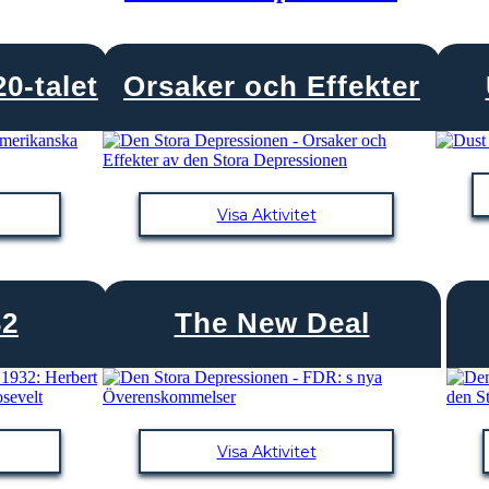
0-talet
Orsaker och Effekter
Visa Aktivitet
32
The New Deal
Visa Aktivitet