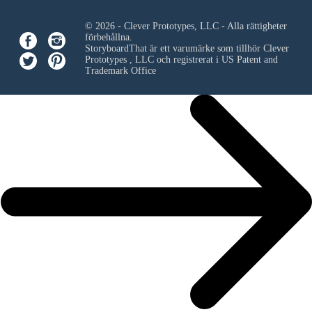
© 2026 - Clever Prototypes, LLC - Alla rättigheter
förbehållna.
StoryboardThat är ett varumärke som tillhör
Clever
Prototypes , LLC
och registrerat i US Patent and
Trademark Office