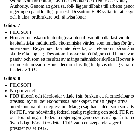
Works Administration, Civil beskyddkår och Tennessee Valley
Authority. Genom att göra så, folk lägger tillbaka till arbetet gen
regeringen på offentliga projekt. Dessutom FDR syftar till att sky
och hjälpa jordbrukare och rättvisa löner.
Glida: 7
FILOSOFI
Hoover politiska och ideologiska filosofi var att hålla fast vid de
kapitalistiska traditionella ekonomiska värden som innehas för år 
amerikaner. Regeringen bör inte påverka, och ekonomin så smån
skulle räta upp sig. Dessutom Hoover ta på frågorna till hands var
passiv, och som ett resultat av många människor skyllde Hoover f
ökande depression. Hans idéer om frivillig hjälp visade sig vara ha
i valet av 1932.
Glida: 8
FILOSOFI
Nu gör vi det!
FDR filosofi och ideologier vilade i sin önskan att få omedelbar o
drastisk, byt till det ekonomiska landskapet, för att hjälpa driva
amerikanerna ut ur depression. Många såg hans idéer som socialis
för FDR, var nödvändig federal statlig reglering och stöd. FDR re
och förändringar i federala regeringen genomsyras många år fram
även i dag. För att tro detta, FDR vann en svepande seger i
presidentvalet 1932.