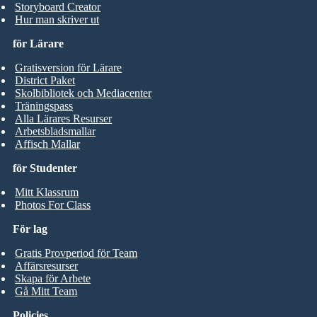
Storyboard Creator
Hur man skriver ut
för Lärare
Gratisversion för Lärare
District Paket
Skolbibliotek och Mediacenter
Träningspass
Alla Lärares Resurser
Arbetsbladsmallar
Affisch Mallar
för Studenter
Mitt Klassrum
Photos For Class
För lag
Gratis Provperiod för Team
Affärsresurser
Skapa för Arbete
Gå Mitt Team
Policies