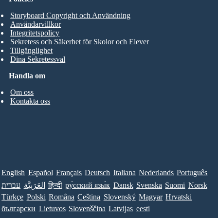
Storyboard Copyright och Användning
Användarvillkor
Integritetspolicy
Sekretess och Säkerhet för Skolor och Elever
Tillgänglighet
Dina Sekretessval
Handla om
Om oss
Kontakta oss
English
Español
Français
Deutsch
Italiana
Nederlands
Português
עברית
العَرَبِيَّة
हिन्दी
ру́сский язы́к
Dansk
Svenska
Suomi
Norsk
Türkçe
Polski
Româna
Ceština
Slovenský
Magyar
Hrvatski
български
Lietuvos
Slovenščina
Latvijas
eesti