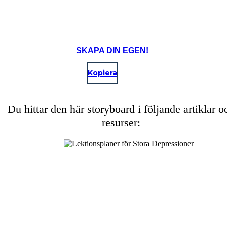
SKAPA DIN EGEN!
Kopiera
Vi är kapitalister!
Det ordnar sig.
Du hittar den här storyboard i följande artiklar o
resurser:
Hoover politiska och ideologiska filosofi var att hålla fast vid de kapitalistiska traditionella
ekonomiska värden som innehas för år av amerikaner. Regeringen bör inte påverka, och ekonomin
så småningom skulle räta upp sig. Dessutom Hoover ta på frågorna till hands var passiv, och som
ett resultat av många människor skyllde Hoover för den ökande depression. Hans idéer om frivillig
hjälp visade sig vara hans fall i valet av 1932.
Create your own at Storyboard That