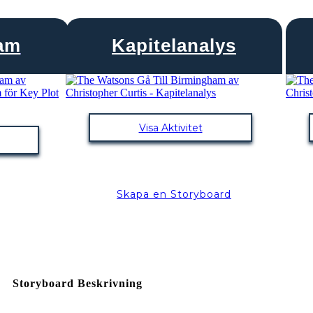
ram
Kapitelanalys
Visa Aktivitet
Skapa en Storyboard
Storyboard Beskrivning