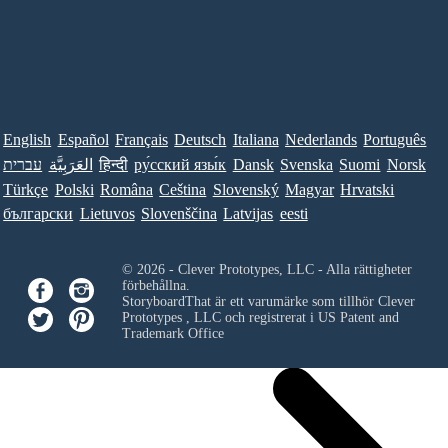
English
Español
Français
Deutsch
Italiana
Nederlands
Português
עברית
العَرَبِيَّة
हिन्दी
ру́сский язы́к
Dansk
Svenska
Suomi
Norsk
Türkçe
Polski
Româna
Ceština
Slovenský
Magyar
Hrvatski
български
Lietuvos
Slovenščina
Latvijas
eesti
© 2026 - Clever Prototypes, LLC - Alla rättigheter
förbehållna.
StoryboardThat är ett varumärke som tillhör
Clever
Prototypes , LLC
och registrerat i US Patent and
Trademark Office