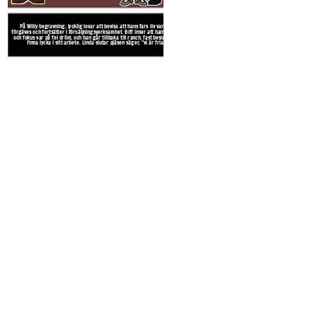
På Willy begravning, lycklig lovar att bevisa att hans fars liv var inte
förgäves och fortsätter i försäljningsverksamhet. Biff inser att hans fars liv
och fokus var på fel dröm, och han går tillbaka till ranch, fast beslutna att
finna lycka i sitt arbete. Linda slutar pjäsen säger, "vi är fria".
Utspelar sig i New York City 1949
försäljare; hans fru, Linda, är en 
Glad och Biff, har vuxit upp "ä
Create your own at Storyb