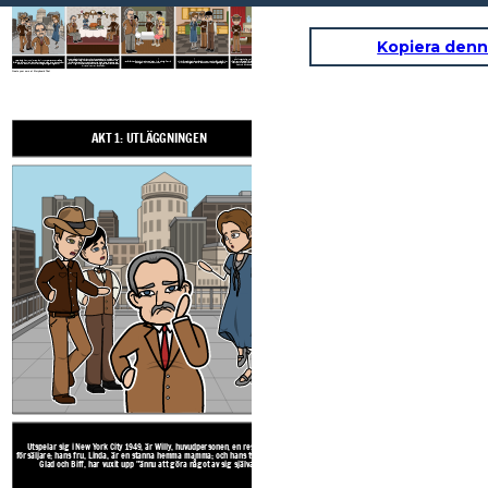
AKT 1: UTLÄGGNINGEN
AKT 2 - KONFLIKT / STIGANDE ÅTGÄRDER
AKT 3 - KLIMAX
ACT 4 - FALLANDE ÅTGÄRDER
ACT 5 - EPILOG
Kopiera denn
I ett försök att hjälpa sin far Glad och Biff ta Willy på middag. Även vid middagen blir Willy upprörd och blad.
Willy vanföreställningar få det bästa av honom, och han dödar sig själv i en bilolycka för att ge sin familj med $ 20.000 av försäkringspengarna.
Utspelar sig i New York City 1949, är Willy, huvudpersonen, en resande försäljare; hans fru, Linda, är en stanna hemma mamma; och hans två söner, Glad och Biff, har vuxit upp "ännu att göra något av sig själva."
På Willy begravning, lycklig lovar att bevisa att hans fars liv var inte förgäves och fortsätter i försäljningsverksamhet. Biff inser att hans fars liv och fokus var på fel dröm, och han går tillbaka till ranch, fast beslutna att finna lycka i sitt arbete. Linda slutar pjäsen säger, "vi är fria".
Under många tillbakablickar publiken introduceras till Willy tidiga liv: hans drömmar, besvikelse, otrohet och besvikelser med att vara mediokra. Med sina söner att besöka och uppmanade honom att tala med sin chef om sitt jobb, Willy går upp modet att be om en överföring. I stället för att överföras till kontor i New York, är han sköt.
Create your own at Storyboard That
AKT 1: UTLÄGGNINGEN
AKT 2 - KONFLIKT / STIGANDE
Under många tillbakablickar publiken introduceras till 
Utspelar sig i New York City 1949, är Willy, huvudpersonen, en resande
drömmar, besvikelse, otrohet och besvikelser med a
försäljare; hans fru, Linda, är en stanna hemma mamma; och hans två söner,
sina söner att besöka och uppmanade honom att tala
Glad och Biff, har vuxit upp "ännu att göra något av sig själva."
jobb, Willy går upp modet att be om en överföring. I st
till kontor i New York, är han skö