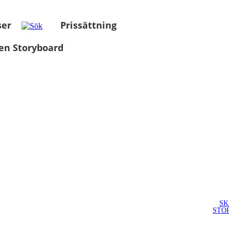
ser
Prissättning
en Storyboard
SK
STO