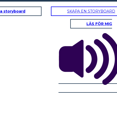
a storyboard
SKAPA EN STORYBOARD
LÄS FÖR MIG
 ÅTGÄRDER
AKT 3 - KLIMAX
ACT 4 - 
Willy tidiga liv: hans
tt vara mediokra. Med
I ett försök att hjälpa sin far Glad och Biff ta Willy på middag. Även vid
Willy vanföreställningar få det
 med sin chef om sitt
middagen blir Willy upprörd och blad.
bilolycka för att ge sin fa
ället för att överföras
t.