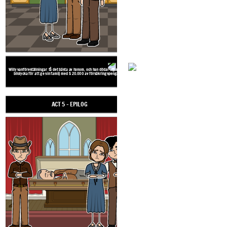
På Willy begravning, lycklig lovar att bevisa att ha
Willy vanföreställningar få det bästa av honom, och han dödar sig själv i en
förgäves och fortsätter i försäljningsverksamhet. Biff 
bilolycka för att ge sin familj med $ 20.000 av försäkringspengarna.
och fokus var på fel dröm, och han går tillbaka till ra
finna lycka i sitt arbete. Linda slutar pjäsen säg
AKT 1: U
ACT 5 - EPILOG