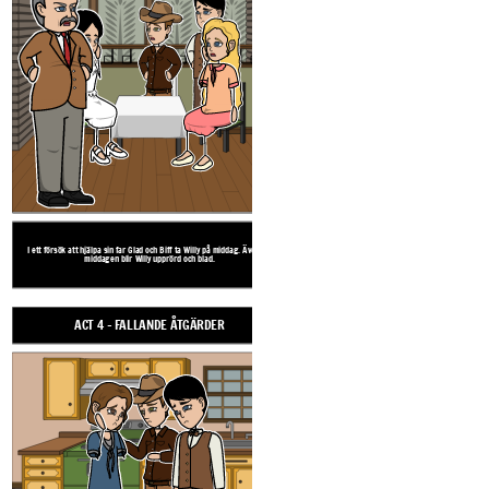
I ett försök att hjälpa sin far Glad och Biff ta Willy på middag. Även vid
Willy vanföreställningar få det bästa av honom, och ha
middagen blir Willy upprörd och blad.
bilolycka för att ge sin familj med $ 20.000 av f
ACT 4 - FALLANDE ÅTGÄRDER
ACT 5 - EPILOG