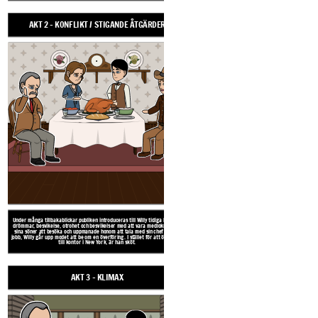
Create your own at Storyboard That
AKT 2 - KONFLIKT / STIGANDE ÅTGÄRDER
AKT 3 - KLIMAX
Under många tillbakablickar publiken introduceras till Willy tidiga liv: hans
drömmar, besvikelse, otrohet och besvikelser med att vara mediokra. Med
I ett försök att hjälpa sin far Glad och Biff ta Will
sina söner att besöka och uppmanade honom att tala med sin chef om sitt
middagen blir Willy upprörd och bl
jobb, Willy går upp modet att be om en överföring. I stället för att överföras
till kontor i New York, är han sköt.
AKT 3 - KLIMAX
ACT 4 - FALLANDE ÅTGÄ