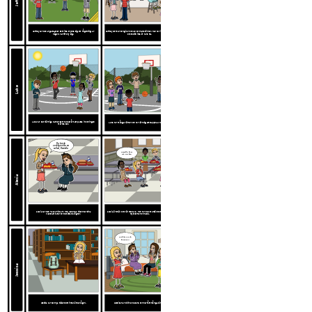
Jeffrey var den arga slacker som inte brydde sig om någonting av
Jeffrey ler mer och gillar skolan och hans vänner. Han har insett att hans
någon. Varför bry sig?
brors död inte är hans fel.
Luke
Luke var det hjärniga barnet som hade svårt att passa in och ingen
Luke har många vänner och har lärt sig att slappna av och le mer.
märkte det.
Du borde
verkligen äta en
sallad, Danielle.
Danielle, kom
och sitt här!
Alexia
Alexia var den "elaka flickan". Hon lade hela tiden ner sina
Alexia är snäll och vän med alla. Hon har be om ursäkt och erkänt hur
klasskamrater och berättade lögner.
mycket fel hon hade.
Tack för att du
kom över!
VAR SNÄLL
Jessica
Början på boken
Bokens slu
Jessica var den nya tjejen som inte kände någon.
Jessica har blivit en ledare och har fått många vänner.