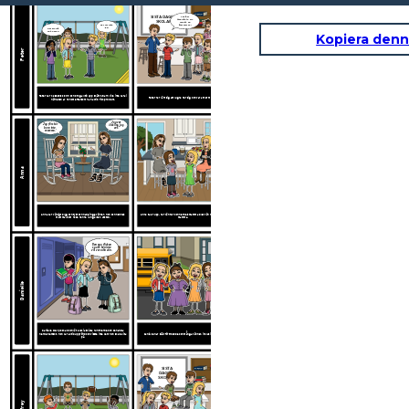
Jag har
SISTA DAGEN I
förändrats, Mr.
SKOLAN!
Terupt. Du
kommer se!
Det var inte
jag!
Det gjorde
ont, Peter!
Kopiera denn
Peter
Peter var klassens clown och drog alltid upp skämt. Barn ville inte vara i
Peter har lärt sig att lugna ner sig och vara mer mogen.
närheten av honom eftersom han alltid fick problem.
Jag vet
Jag förstår
älskling, jag
bara inte,
vet.
mamma.
Anna
Anna var väldigt blyg och tyst och hade inga vänner. Hon och hennes
Anna talar upp, har vänner och hennes mamma blev vän med Jessicas
mamma, som hade henne i ung ålder, utstod.
mamma.
Den nya flickan
sa att hon inte
vill vara din vän.
Danielle
Danielle blev plockad och lät Alexia skjuta runt henne och behandla
henne hemskt. Hon var alltid upprörd och visste inte vem hon skulle lita
Danielle har självförtroende och många vänner, inklusive Alexia.
på.
SISTA
DAGEN I
SKOLAN!
Jeffrey