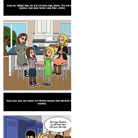
Peter
Peter har lärt sig att lugna ner sig och vara mer mogen.
Anna var väldigt blyg och tyst och hade inga vänner. Hon och hennes
Anna talar upp, har vänner och hennes mamm
mamma, som hade henne i ung ålder, utstod.
mamma.
Anna talar upp, har vänner och hennes mamma blev vän med Jessicas
mamma.
Danielle blev plockad och lät Alexia skjuta runt henne och behandla
henne hemskt. Hon var alltid upprörd och visste inte vem hon skulle lita
Danielle har självförtroende och många vän
Jag vet
på.
Jag förstår
Jag har
SISTA DAGEN I
älskling, jag
förändrats, Mr.
bara inte,
vet.
SKOLAN!
Jag har
Terupt. Du
SISTA DAGEN I
mamma.
förändrats, Mr.
kommer se!
Det var inte
SKOLAN!
Terupt. Du
jag!
Det gjorde
Den nya flickan
kommer se!
ont, Peter!
sa att hon inte
vill vara din vän.
SISTA
DAGEN I
SKOLAN!
Peter var klass
närh
Början på boken
Bokens slu
Bokens slut
Peter var klassens clown och drog alltid upp skämt. Barn ville inte vara i
Peter har lärt sig att lugna ner sig o
närheten av honom eftersom han alltid fick problem.
Peter har lärt sig att lugna ner sig och vara mer mogen.
Jag förstå
Anna var väldigt blyg och tyst och hade inga vänner. Hon och hennes
Anna talar upp, har vänner och hennes mamm
bara inte,
mamma, som hade henne i ung ålder, utstod.
mamma.
mamma.
Anna talar upp, har vänner och hennes mamma blev vän med Jessicas
mamma.
Danielle blev plockad och lät Alexia skjuta runt henne och behandla
henne hemskt. Hon var alltid upprörd och visste inte vem hon skulle lita
Danielle har självförtroende och många vän
Jag vet
på.
Jag förstår
Jag har
SISTA DAGEN I
Danielle har självförtroende och många vänner, inklusive Alexia.
älskling, jag
förändrats, Mr.
bara inte,
vet.
Jeffrey var den arga slacker som inte brydde sig om någonting av
Jeffrey ler mer och gillar skolan och hans vänne
SKOLAN!
Jag har
Terupt. Du
SISTA DAGEN I
mamma.
någon. Varför bry sig?
brors död inte är hans f
förändrats, Mr.
kommer se!
Det var inte
SKOLAN!
Terupt. Du
jag!
Det gjorde
Den nya flickan
kommer se!
ont, Peter!
sa att hon inte
vill vara din vän.
SISTA