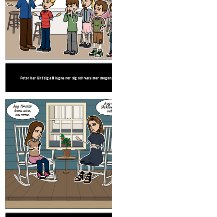
Början på boken
Bokens slu
Bokens slut
Peter var klassens clown och drog alltid upp skämt. Barn ville inte vara i
Peter har lärt sig att lugna ner sig o
närheten av honom eftersom han alltid fick problem.
Peter har lärt sig att lugna ner sig och vara mer mogen.
Anna var väldigt blyg och tyst och hade inga vänner. Hon och hennes
Anna talar upp, har vänner och hennes mamm
mamma, som hade henne i ung ålder, utstod.
mamma.
Jag vet
Jag förstår
Jag har
SISTA DAGEN I
älskling, jag
förändrats, Mr.
bara inte,
vet.
SKOLAN!
Jag har
Terupt. Du
SISTA DAGEN I
mamma.
förändrats, Mr.
kommer se!
Det var inte
SKOLAN!
Terupt. Du
jag!
Det gjorde
Den nya flickan
kommer se!
ont, Peter!
sa att hon inte
vill vara din vän.
Det gjor
ont, Pete
Början på boken
Bokens slu
Bokens slut
Peter var klassens clown och drog alltid upp skämt. Barn ville inte vara i
Peter har lärt sig att lugna ner sig o
närheten av honom eftersom han alltid fick problem.