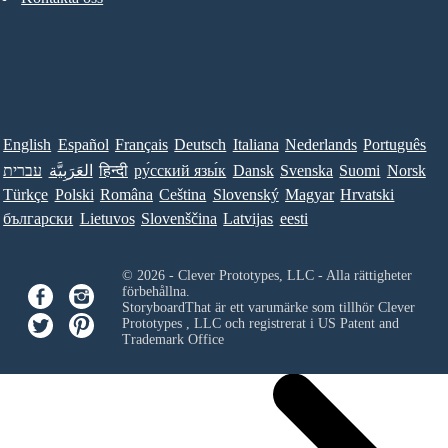
English
Español
Français
Deutsch
Italiana
Nederlands
Português
עברית
العَرَبِيَّة
हिन्दी
ру́сский язы́к
Dansk
Svenska
Suomi
Norsk
Türkçe
Polski
Româna
Ceština
Slovenský
Magyar
Hrvatski
български
Lietuvos
Slovenščina
Latvijas
eesti
© 2026 - Clever Prototypes, LLC - Alla rättigheter
förbehållna.
StoryboardThat är ett varumärke som tillhör
Clever
Prototypes , LLC
och registrerat i US Patent and
Trademark Office