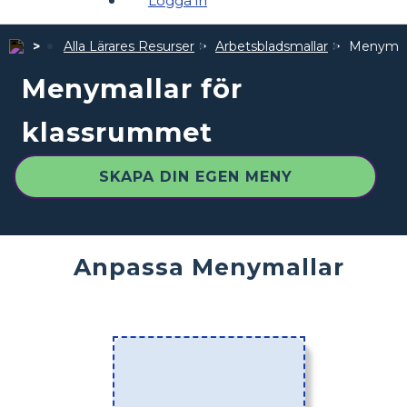
Logga in
Alla Lärares Resurser
Arbetsbladsmallar
Menymall
Menymallar för
klassrummet
SKAPA DIN EGEN MENY
Anpassa Menymallar