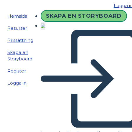
Logga i
SKAPA EN STORYBOARD
Hemsida
Resurser
Prissättning
Skapa en
Storyboard
Register
Logga in