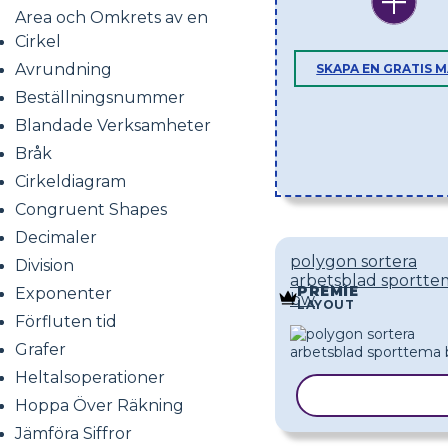
Area och Omkrets av en
Cirkel
Avrundning
SKAPA EN GRATIS 
Beställningsnummer
Blandade Verksamheter
Bråk
Cirkeldiagram
Congruent Shapes
Decimaler
polygon sortera
Division
arbetsblad sportte
PREMIE
Exponenter
bw
LAYOUT
Förfluten tid
Grafer
Heltalsoperationer
KOPIERA MAL
Hoppa Över Räkning
Jämföra Siffror