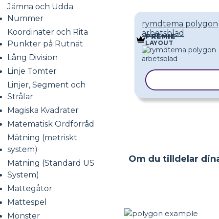
Jämna och Udda
Nummer
rymdtema polygon
Koordinater och Rita
arbetsblad
PREMIE
LAYOUT
Punkter på Rutnät
Lång Division
Linje Tomter
KOPIERA MAL
Linjer, Segment och
Strålar
Magiska Kvadrater
Matematisk Ordförråd
Mätning (metriskt
system)
Om du tilldelar dina
Mätning (Standard US
System)
Mattegåtor
Mattespel
Mönster