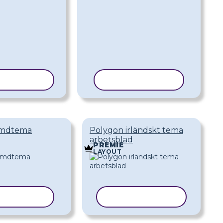
ERA MALL
KOPIERA MALL
ymdtema
Polygon irländskt tema
arbetsblad
PREMIE
LAYOUT
ERA MALL
KOPIERA MALL