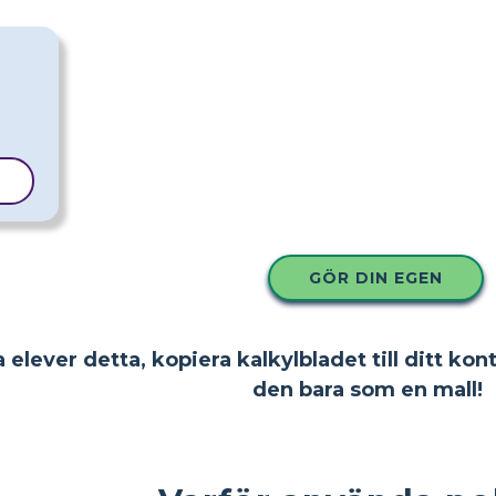
L
GÖR DIN EGEN
 elever detta, kopiera kalkylbladet till ditt kon
den bara som en mall!