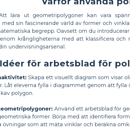
Varför använda po
Att lära ut geometripolygoner kan vara spänn
 med sin fascinerande värld av former och vinklar, 
atematiska begrepp. Oavsett om du introducerar u
genom krångligheterna med att klassificera och 
 din undervisningsarsenal.
Idéer för arbetsblad för p
ktivitet:
Skapa ett visuellt diagram som visar 
. Låt eleverna fylla i diagrammet genom att fylla 
nkav polygon.
geometripolygoner:
Använd ett arbetsblad för ge
metriska former. Börja med att identifiera former
a övningar som att mäta vinklar och beräkna omkr