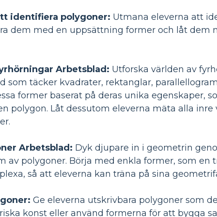
tt identifiera polygoner:
Utmana eleverna att id
tera dem med en uppsättning former och låt dem
yrhörningar Arbetsblad:
Utforska världen av fyr
d som täcker kvadrater, rektanglar, parallellogra
dessa former baserat på deras unika egenskaper, s
en polygon. Låt dessutom eleverna mäta alla inre 
er.
ner Arbetsblad:
Dyk djupare in i geometrin geno
um av polygoner. Börja med enkla former, som en t
lexa, så att eleverna kan träna på sina geometrif
ygoner:
Ge eleverna utskrivbara polygoner som de
iska konst eller använd formerna för att bygga s