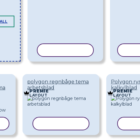
MALL
KOPIERA MALL
KOPI
polygon regnbåge tema
Polygon r
ma
arbetsblad
kalkylblad
PREMIE
PREMIE
LAYOUT
LAYOUT
L
KOPIERA MALL
KOPI