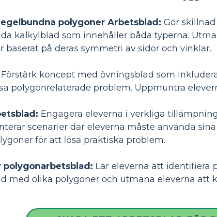
regelbundna polygoner Arbetsblad:
Gör skillnad
a kalkylblad som innehåller båda typerna. Utmana 
r baserat på deras symmetri av sidor och vinklar.
Förstärk koncept med övningsblad som inkluderar
sa polygonrelaterade problem. Uppmuntra eleverna a
etsblad:
Engagera eleverna i verkliga tillämpni
nterar scenarier där eleverna måste använda sina
goner för att lösa praktiska problem.
v polygonarbetsblad:
Lär eleverna att identifiera
d med olika polygoner och utmana eleverna att k