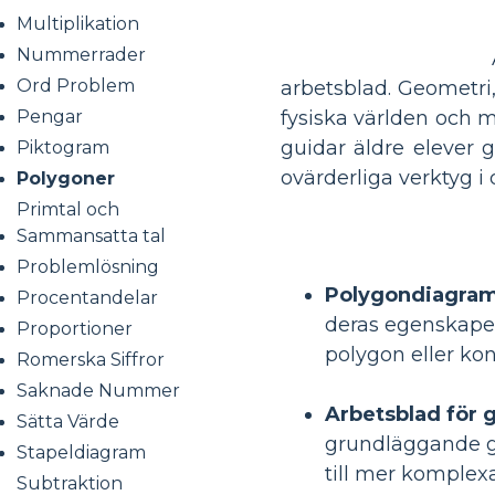
Multiplikation
Nummerrader
Ord Problem
arbetsblad. Geometri,
Pengar
fysiska världen och m
guidar äldre elever 
Piktogram
ovärderliga verktyg i
Polygoner
Primtal och
Sammansatta tal
Problemlösning
Polygondiagrama
Procentandelar
deras egenskaper
Proportioner
polygon eller ko
Romerska Siffror
Saknade Nummer
Arbetsblad för 
Sätta Värde
grundläggande geo
Stapeldiagram
till mer komplex
Subtraktion