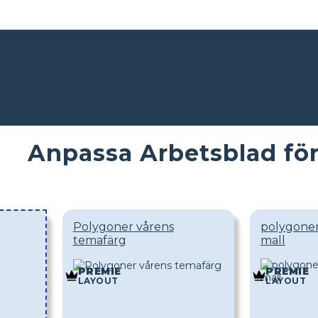
Anpassa Arbetsblad fö
Polygoner vårens
polygoner
temafärg
mall
PREMIE
PREMIE
LAYOUT
LAYOUT