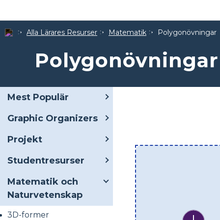
Alla Lärares Resurser
Matematik
Polygonövningar
Polygonövningar
Mest Populär
Graphic Organizers
Projekt
Studentresurser
Matematik och
Naturvetenskap
3D-former