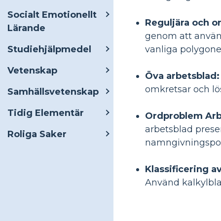
Socialt Emotionellt
Reguljära och o
Lärande
genom att använd
Studiehjälpmedel
vanliga polygone
Vetenskap
Öva arbetsblad:
omkretsar och lö
Samhällsvetenskap
Tidig Elementär
Ordproblem Arb
arbetsblad prese
Roliga Saker
namngivningspoly
Klassificering a
Använd kalkylbla