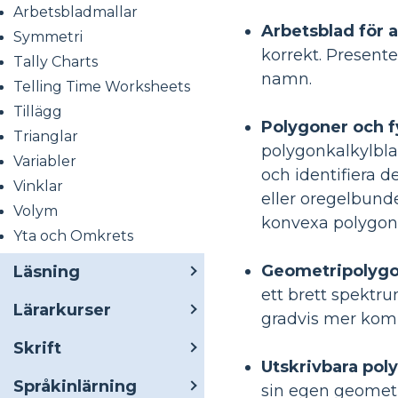
Arbetsbladmallar
Arbetsblad för a
Symmetri
korrekt. Presen
Tally Charts
namn.
Telling Time Worksheets
Tillägg
Polygoner och f
Trianglar
polygonkalkylbla
Variabler
och identifiera 
Vinklar
eller oregelbund
Volym
konvexa polygon
Yta och Omkrets
Geometripolygo
Läsning
ett brett spektr
Lärarkurser
gradvis mer komp
Skrift
Utskrivbara pol
Språkinlärning
sin egen geometr