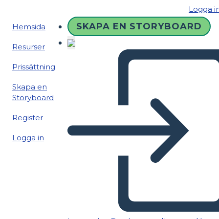
Logga i
SKAPA EN STORYBOARD
Hemsida
Resurser
Prissättning
Skapa en
Storyboard
Register
Logga in