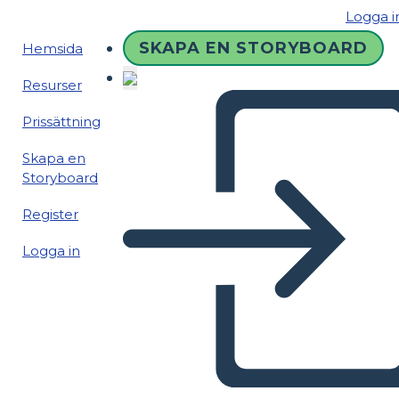
Logga i
SKAPA EN STORYBOARD
Hemsida
Resurser
Prissättning
Skapa en
Storyboard
Register
Logga in