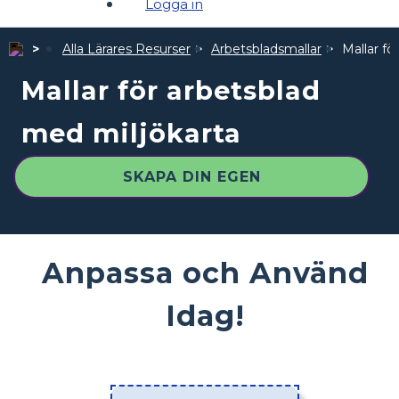
Logga in
Alla Lärares Resurser
Arbetsbladsmallar
Mallar fö
Mallar för arbetsblad
med miljökarta
SKAPA DIN EGEN
Anpassa och Använd
Idag!