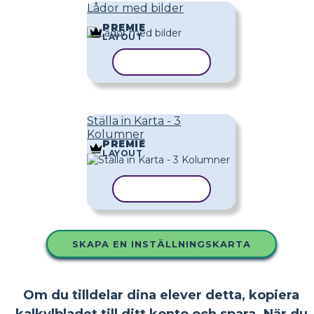
Lådor med bilder
PREMIE
LAYOUT
KOPIERA MALL
Ställa in Karta - 3
Kolumner
PREMIE
LAYOUT
KOPIERA MALL
SKAPA EN INSTÄLLNINGSKARTA
Om du tilldelar dina elever detta, kopiera
kalkylbladet till ditt konto och spara. När du