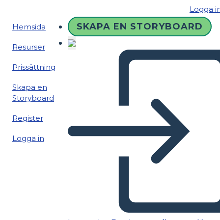
Logga i
SKAPA EN STORYBOARD
Hemsida
Resurser
Prissättning
Skapa en
Storyboard
Register
Logga in