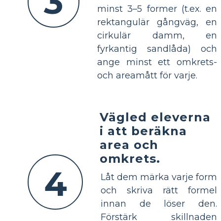
3
minst 3–5 former (t.ex. en
rektangulär gångväg, en
cirkulär damm, en
fyrkantig sandlåda) och
ange minst ett omkrets-
och areamått för varje.
Vägled eleverna
i att beräkna
area och
omkrets.
4
Låt dem märka varje form
och skriva rätt formel
innan de löser den.
Förstärk skillnaden