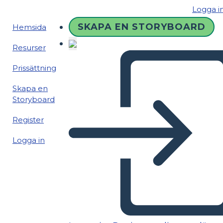
Logga i
SKAPA EN STORYBOARD
Hemsida
Resurser
Prissättning
Skapa en
Storyboard
Register
Logga in