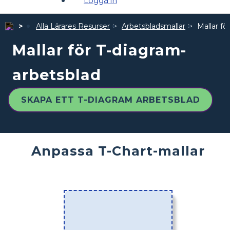
Logga in
Alla Lärares Resurser
Arbetsbladsmallar
Mallar fö
Mallar för T-diagram-
arbetsblad
SKAPA ETT T-DIAGRAM ARBETSBLAD
Anpassa T-Chart-mallar