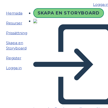
Logga i
SKAPA EN STORYBOARD
Hemsida
Resurser
Prissättning
Skapa en
Storyboard
Register
Logga in