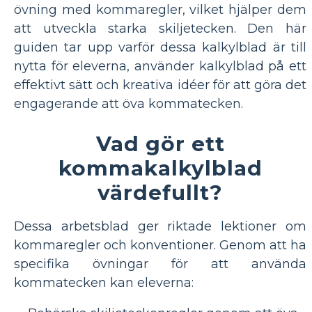
övning med kommaregler, vilket hjälper dem
att utveckla starka skiljetecken. Den här
guiden tar upp varför dessa kalkylblad är till
nytta för eleverna, använder kalkylblad på ett
effektivt sätt och kreativa idéer för att göra det
engagerande att öva kommatecken.
Vad gör ett
kommakalkylblad
värdefullt?
Dessa arbetsblad ger riktade lektioner om
kommaregler och konventioner. Genom att ha
specifika övningar för att använda
kommatecken kan eleverna: