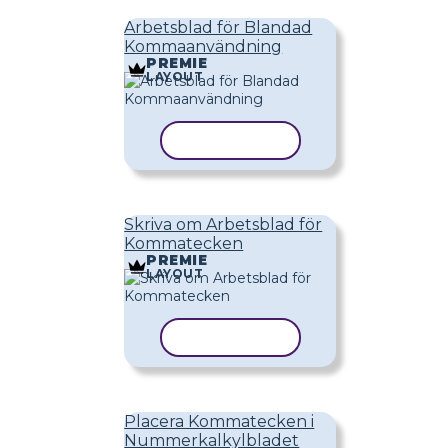
Arbetsblad för Blandad
Kommaanvändning
PREMIE
LAYOUT
KOPIERA MALL
Skriva om Arbetsblad för
Kommatecken
PREMIE
LAYOUT
KOPIERA MALL
Placera Kommatecken i
Nummerkalkylbladet