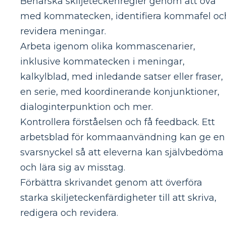
Behärska skiljeteckenregler genom att öva
med kommatecken, identifiera kommafel oc
revidera meningar.
Arbeta igenom olika kommascenarier,
inklusive kommatecken i meningar,
kalkylblad, med inledande satser eller fraser, 
en serie, med koordinerande konjunktioner,
dialoginterpunktion och mer.
Kontrollera förståelsen och få feedback. Ett
arbetsblad för kommaanvändning kan ge en
svarsnyckel så att eleverna kan självbedöma
och lära sig av misstag.
Förbättra skrivandet genom att överföra
starka skiljeteckenfärdigheter till att skriva,
redigera och revidera.