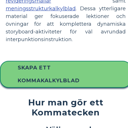
revideringsmallar
samt
meningsstrukturkalkylblad
. Dessa ytterligare
material ger fokuserade lektioner och
övningar för att komplettera dynamiska
storyboard-aktiviteter för väl avrundad
interpunktionsinstruktion.
SKAPA ETT
KOMMAKALKYLBLAD
Hur man gör ett
Kommatecken