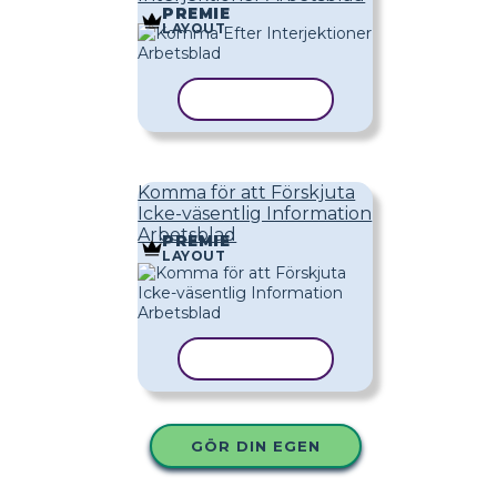
PREMIE
LAYOUT
KOPIERA MALL
Komma för att Förskjuta
Icke-väsentlig Information
Arbetsblad
PREMIE
LAYOUT
KOPIERA MALL
GÖR DIN EGEN