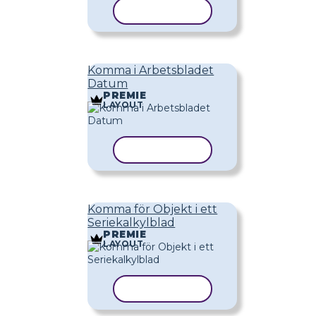
KOPIERA MALL
Komma i Arbetsbladet
Datum
PREMIE
LAYOUT
KOPIERA MALL
Komma för Objekt i ett
Seriekalkylblad
PREMIE
LAYOUT
KOPIERA MALL