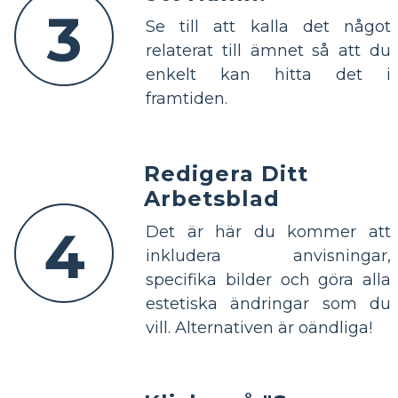
3
Se till att kalla det något
relaterat till ämnet så att du
enkelt kan hitta det i
framtiden.
Redigera Ditt
Arbetsblad
4
Det är här du kommer att
inkludera anvisningar,
specifika bilder och göra alla
estetiska ändringar som du
vill. Alternativen är oändliga!