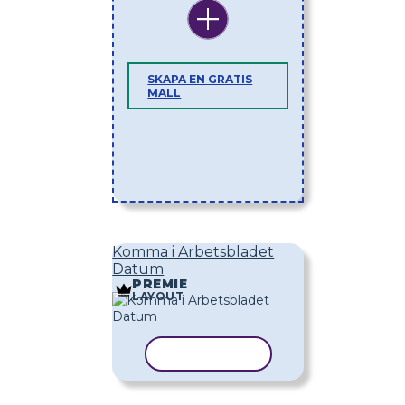
SKAPA EN GRATIS
MALL
Komma i Arbetsbladet
Datum
PREMIE
LAYOUT
KOPIERA MALL