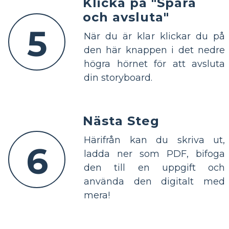
Klicka på "Spara
och avsluta"
5
När du är klar klickar du på
den här knappen i det nedre
högra hörnet för att avsluta
din storyboard.
Nästa Steg
Härifrån kan du skriva ut,
6
ladda ner som PDF, bifoga
den till en uppgift och
använda den digitalt med
mera!