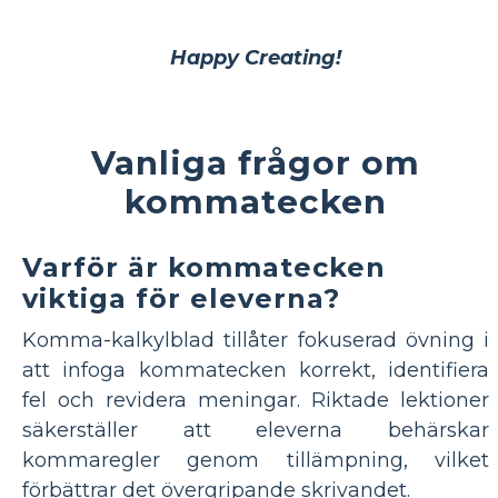
Happy Creating!
Vanliga frågor om
kommatecken
Varför är kommatecken
viktiga för eleverna?
Komma-kalkylblad tillåter fokuserad övning i
att infoga kommatecken korrekt, identifiera
fel och revidera meningar. Riktade lektioner
säkerställer att eleverna behärskar
kommaregler genom tillämpning, vilket
förbättrar det övergripande skrivandet.