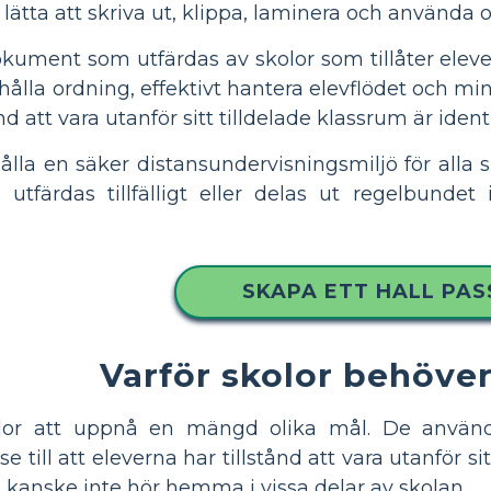
är lätta att skriva ut, klippa, laminera och använd
okument som utfärdas av skolor som tillåter elever 
tthålla ordning, effektivt hantera elevflödet och m
nd att vara utanför sitt tilldelade klassrum är identi
ålla en säker distansundervisningsmiljö för alla 
n utfärdas tillfälligt eller delas ut regelbunde
SKAPA ETT HALL PAS
Varför skolor behöver
olor att uppnå en mängd olika mål. De använd
e till att eleverna har tillstånd att vara utanför s
m kanske inte hör hemma i vissa delar av skolan.