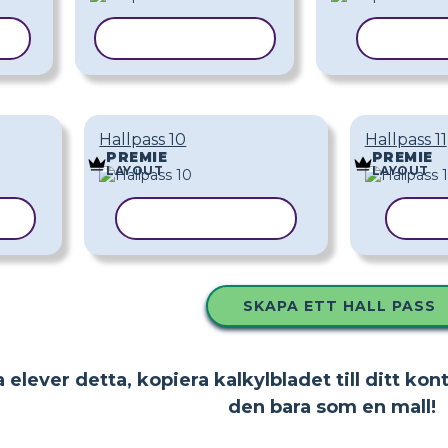
L
KOPIERA MALL
KOPIER
Hallpass 10
Hallpass 11
PREMIE
PREMIE
LAYOUT
LAYOUT
LL
KOPIERA MALL
KOP
SKAPA ETT HALL PASS
 elever detta, kopiera kalkylbladet till ditt kon
den bara som en mall!