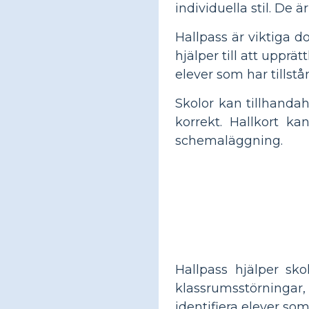
individuella stil. De 
Hallpass är viktiga d
hjälper till att upprä
elever som har tillstå
Skolor kan tillhandah
korrekt. Hallkort ka
schemaläggning.
Hallpass hjälper sk
klassrumsstörningar, s
identifiera elever so