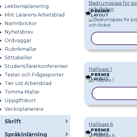
Badrumspass för po
Lektionsplanering
och flickor
PREMIE
Möt Lärarens Arbetsblad
LAYOUT
Namnbrickor
Nyhetsbrev
KOPIERA MAL
Ordväggar
Rubrikmallar
Sitttabeller
Student/lärarkonferenser
Hallpass 1
Tester och Frågesporter
PREMIE
LAYOUT
Tier List Arbetsblad
Tomma Mallar
KOPIERA MA
Uppgiftskort
Veckoplanerare
Skrift
Hallpass 6
PREMIE
Språkinlärning
LAYOUT