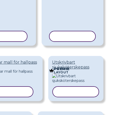
ERA MALL
KOPIERA MALL
r mall för hallpass
Utskrivbart
sjuksköterskepass
PREMIE
LAYOUT
PIERA MALL
KOPIERA MALL