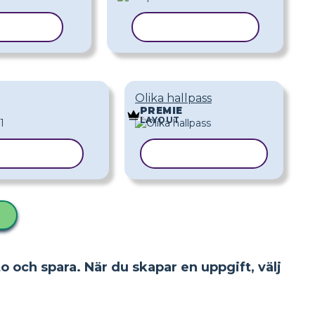
A MALL
KOPIERA MALL
Olika hallpass
PREMIE
LAYOUT
IERA MALL
KOPIERA MALL
to och spara. När du skapar en uppgift, välj