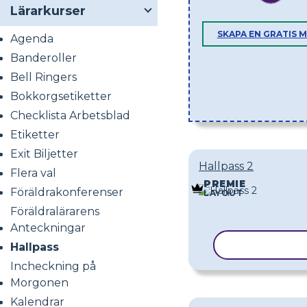
Lärarkurser
SKAPA EN GRATIS 
Agenda
Banderoller
Bell Ringers
Bokkorgsetiketter
Checklista Arbetsblad
Etiketter
Exit Biljetter
Hallpass 2
Flera val
PREMIE
Föräldrakonferenser
LAYOUT
Föräldralärarens
Anteckningar
KOPIERA M
Hallpass
Incheckning på
Morgonen
Kalendrar