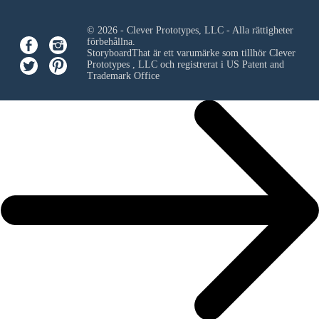
© 2026 - Clever Prototypes, LLC - Alla rättigheter
förbehållna.
StoryboardThat är ett varumärke som tillhör
Clever
Prototypes , LLC
och registrerat i US Patent and
Trademark Office