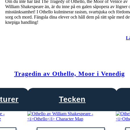
Om du inte har läst The Tragedy of Othello, the Moor of Venice av
William Shakespeare än, är du inne på en galen såpopera av lögner 
misstänksamhet! I Othello kulminerar rasism, svartsjuka och fördo
sorg och mord. Fängsla dina elever och håll dem på rätt spår med d
knepiga handling!
L
Tragedin av Othello, Moor i Venedig
turer
Tecken