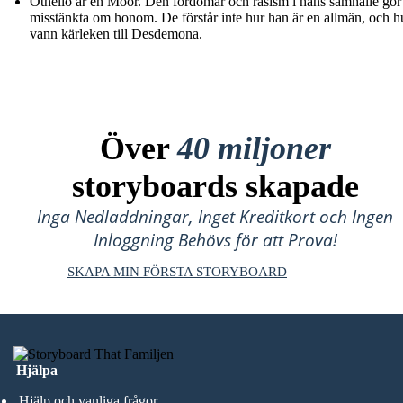
Othello är en Moor. Den fördomar och rasism i hans samhälle gör
misstänkta om honom. De förstår inte hur han är en allmän, och h
vann kärleken till Desdemona.
Över
40 miljoner
storyboards skapade
Inga Nedladdningar, Inget Kreditkort och Ingen
Inloggning Behövs för att Prova!
SKAPA MIN FÖRSTA STORYBOARD
Hjälpa
Hjälp och vanliga frågor