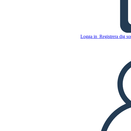
Othello - Konflikt
Kopiera denna storyboard
Logga in
Registrera dig so
SKAPA EN STORYBOARD
Kopiera denna storyboard
SKAPA EN STORYBOARD
SPELA UPP BILDSPEL
LÄS FÖR MIG