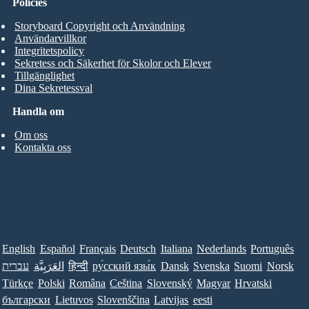
Policies
Storyboard Copyright och Användning
Användarvillkor
Integritetspolicy
Sekretess och Säkerhet för Skolor och Elever
Tillgänglighet
Dina Sekretessval
Handla om
Om oss
Kontakta oss
English
Español
Français
Deutsch
Italiana
Nederlands
Português
עברית
العَرَبِيَّة
हिन्दी
ру́сский язы́к
Dansk
Svenska
Suomi
Norsk
Türkçe
Polski
Româna
Ceština
Slovenský
Magyar
Hrvatski
български
Lietuvos
Slovenščina
Latvijas
eesti