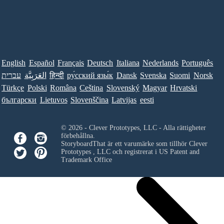
English
Español
Français
Deutsch
Italiana
Nederlands
Português
עברית
العَرَبِيَّة
हिन्दी
ру́сский язы́к
Dansk
Svenska
Suomi
Norsk
Türkçe
Polski
Româna
Ceština
Slovenský
Magyar
Hrvatski
български
Lietuvos
Slovenščina
Latvijas
eesti
© 2026 - Clever Prototypes, LLC - Alla rättigheter
förbehållna.
StoryboardThat är ett varumärke som tillhör
Clever
Prototypes , LLC
och registrerat i US Patent and
Trademark Office