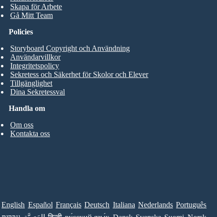
Skapa för Arbete
Gå Mitt Team
Policies
Storyboard Copyright och Användning
Användarvillkor
Integritetspolicy
Sekretess och Säkerhet för Skolor och Elever
Tillgänglighet
Dina Sekretessval
Handla om
Om oss
Kontakta oss
English
Español
Français
Deutsch
Italiana
Nederlands
Português