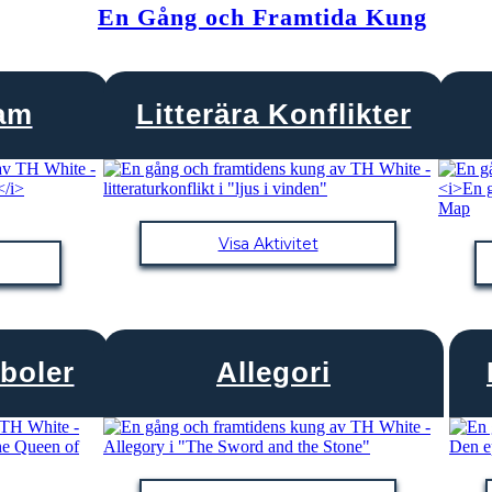
En Gång och Framtida Kung
ram
Litterära Konflikter
Visa Aktivitet
boler
Allegori