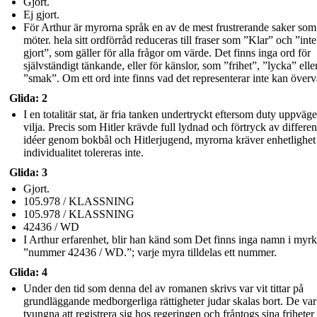
Gjort.
Ej gjort.
För Arthur är myrorna språk en av de mest frustrerande saker so
möter. hela sitt ordförråd reduceras till fraser som ”Klar” och ”inte
gjort”, som gäller för alla frågor om värde. Det finns inga ord för
självständigt tänkande, eller för känslor, som ”frihet”, ”lycka” elle
”smak”. Om ett ord inte finns vad det representerar inte kan överv
Glida: 2
I en totalitär stat, är fria tanken undertryckt eftersom duty uppväger
vilja. Precis som Hitler krävde full lydnad och förtryck av differen
idéer genom bokbål och Hitlerjugend, myrorna kräver enhetlighet
individualitet tolereras inte.
Glida: 3
Gjort.
105.978 / KLASSNING
105.978 / KLASSNING
42436 / WD
I Arthur erfarenhet, blir han känd som Det finns inga namn i myr
”nummer 42436 / WD.”; varje myra tilldelas ett nummer.
Glida: 4
Under den tid som denna del av romanen skrivs var vit tittar på
grundläggande medborgerliga rättigheter judar skalas bort. De var
tvungna att registrera sig hos regeringen och fråntogs sina friheter