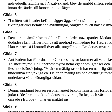
individuella rättigheter. I Nazityskland, blev de snabbt siffror, red
innan de sändes till koncentrationsläger.
Glida: 5
”I mitten satt Leader belåtet, lägger ägg, sköter sändningarna, utf
riktningar eller befallande avrättningar, omgiven av ett hav av smi
Glida: 6
Detta är en jämförelse med hur Hitler kördes nazistpartiet. Meda
dödades i krig, Hitler höll på att upphöjd som ledare för Tredje rik
Han var också i kontroll över allt, ungefär som Leader av myror.
Glida: 7
Ant Fadern har förordnat att Othernest myror kommer att vara sla
Thisnest myror. De Othernest myror hotar egendom, gränser och
livsmedelsförsörjning. ”Vi är en mäktig ras och har en naturlig rätt
underkuva sin ynkliga en. De är en mäktig ras och onaturligt försö
underkuva våra oförargliga sådana.”
Glida: 8
Denna sändning belyser resonemanget bakom nazisternas förfölje
judar ( ”de är ett hot”), och deras motivering för krig och växande
område i Europa ( ”vi är en mäktig ras”).
Glida: 9