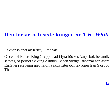
Den förste och siste kungen
av T.H. Whit
Lektionsplaner av Kristy Littlehale
Once and Future King är uppdelad i fyra böcker. Varje bok behandl
särpräglad period av kung Arthurs liv och viktiga lärdomar för läsar
Engagera eleverna med färdiga aktiviteter och lektioner från Storyb
Create your own at Storyboard That
That!
Image Attributions:
Book burning (https://www.flickr.com/photos/ender/517900257/) - pcorreia - License: Attribution (http://creativecommons
Tanks on parade in London at the end of World War I, 1918 (https://www.flickr.com/photos/nationallibrarynz_commons/
Hitler and Rohm, leader of the Nazi SA (https://www.flickr.com/photos/historyinanhour/4810258592/) - History In An Hour
Anti-Semitic Poster (2)Detail with a star of David (https://www.flickr.com/photos/zeevveez/6940995531/) - zeevveez - Lic
L
160429-D-FW736-015 (https://www.flickr.com/photos/dodnewsfeatures/26774597885/) - DoD News Photos - License: Att