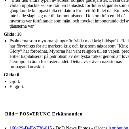
”Efter den andra typen av adress, började gudstjänster. Dessa date
vårtan upptäckte senare från en fantastisk förflutna så gamla som 
gång kunde knappast hitta ett datum för it-ett förflutet där Emmet
inte hade slagit sig ner till kommunismen. De kom från en tid då
myrorna var fortfarande som män, och mycket imponerande del a
tjänsterna var.”
Glida: 10
Psalmerna som myrorna sjunger är fyllda med krig bildspråk. Rel
har förvrängts för att markera krig och krig som något som ”King
Glory” har förordnat. Myrorna har vänt religion till ett vapen, pre
Hitler kapitaliserar på patriotism av det tyska folket genom att lova
återupprätta äran för fosterlandet. Detta avser även nazisternas
propagandamaskin.
Glida: 0
Gjort.
Ej gjort.
Bild~~POS=TRUNC Erkännanden
160429-D-FW736-015
- DoD News Photos - (Licens
Attribution