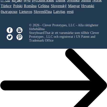
עברית
العَرَبِيَّة
हिन्दी
ру́сский язы́к
Dansk
Svenska
Suomi
Norsk
Türkçe
Polski
Româna
Ceština
Slovenský
Magyar
Hrvatski
български
Lietuvos
Slovenščina
Latvijas
eesti
© 2026 - Clever Prototypes, LLC - Alla rättigheter
förbehållna.
StoryboardThat är ett varumärke som tillhör
Clever
Prototypes , LLC
och registrerat i US Patent and
Trademark Office