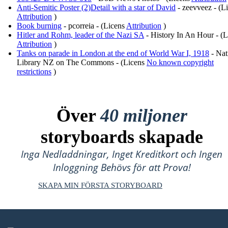
Anti-Semitic Poster (2)Detail with a star of David
- zeevveez - (L
Attribution
)
Book burning
- pcorreia - (Licens
Attribution
)
Hitler and Rohm, leader of the Nazi SA
- History In An Hour - (L
Attribution
)
Tanks on parade in London at the end of World War I, 1918
- Nat
Library NZ on The Commons - (Licens
No known copyright
restrictions
)
Över
40 miljoner
storyboards skapade
Inga Nedladdningar, Inget Kreditkort och Ingen
Inloggning Behövs för att Prova!
SKAPA MIN FÖRSTA STORYBOARD