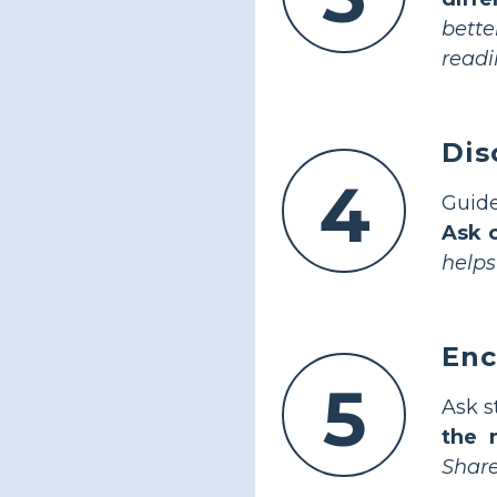
bett
readi
Dis
4
Guide
Ask 
helps
Enc
5
Ask s
the n
Share