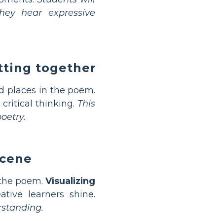
hey hear expressive
etting together
d places in the poem.
critical thinking.
This
oetry.
scene
 the poem.
Visualizing
ive learners shine.
rstanding.