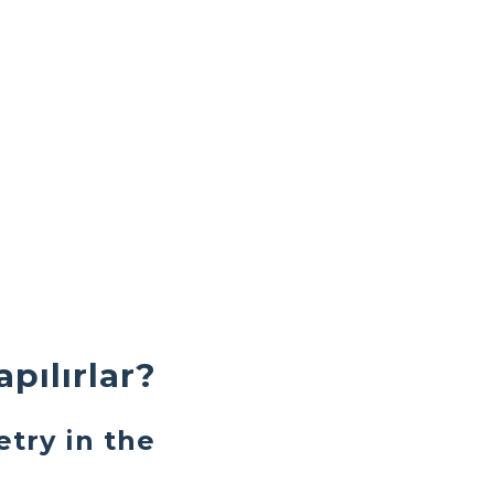
apılırlar?
try in the