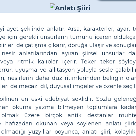
eyi ayet şeklinde anlatır. Arsa, karakterler, ayar,
e için gerekli unsurların tümünü içeren oldukça 
 şiirleri de çatışma çıkarır, doruğa ulaşır ve sonuçl
ı nesir anlatılarından ayıran şiirsel unsurlar da i
veya ritmik kalıplar içerir. Teker teker söyley
rrür, uyuşma ve allitasyon yoluyla sesle çalabilirl
arı, nesirlerin daha düz ritimlerinden belirgin olara
iirleri de mecazi dil, duyusal imgeler ve özenle seçi
 bilinen en eski edebiyat şeklidir. Sözlü geleneğ
anan okuma yazma bilmeyen toplumlara kadar
lmak üzere birçok antik destanlar muhte
hafızadan okunan veya söylenen anlatı şiirid
lmadığı yüzyıllar boyunca, anlatı şiiri, kolaylık