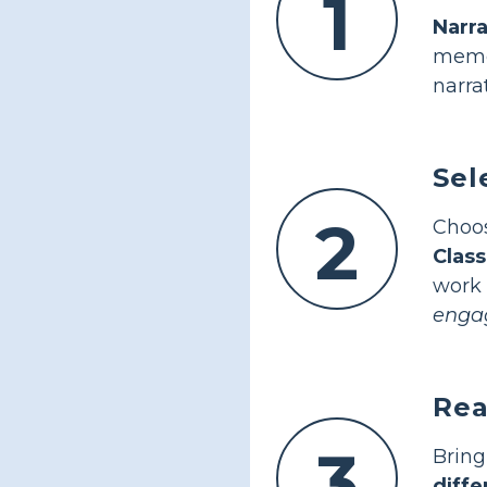
1
Narr
memor
narra
Sel
2
Choo
Clas
work 
enga
Rea
3
Bring
diffe