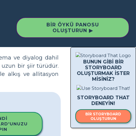
BIR ÖYKÜ PANOSU
OLUŞTURUN ▶
 tema ve diyalog dahil
BUNUN GIBI BIR
uzun bir şiir türüdür.
STORYBOARD
OLUŞTURMAK ISTER
le alkış ve allitasyon
MISINIZ?
STORYBOARD THAT
DENEYIN!
BIR STORYBOARD
NDI
OLUŞTURUN
RD'UNUZU
PIN