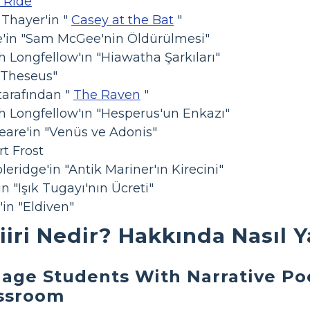
 Ride
"
Thayer'in "
Casey at the Bat
"
e'in "Sam McGee'nin Öldürülmesi"
Longfellow'ın "Hiawatha Şarkıları"
"Theseus"
tarafından "
The Raven
"
 Longfellow'ın "Hesperus'un Enkazı"
are'in "Venüs ve Adonis"
rt Frost
eridge'in "Antik Mariner'ın Kirecini"
n "Işık Tugayı'nın Ücreti"
in "Eldiven"
iiri Nedir? Hakkında Nasıl Y
age Students With Narrative Poe
ssroom