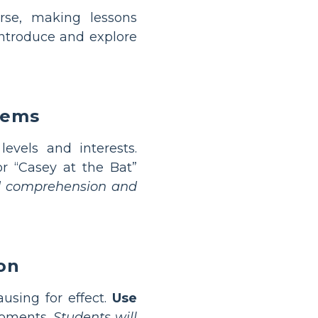
erse, making lessons
introduce and explore
oems
evels and interests.
r “Casey at the Bat”
ild comprehension and
on
ausing for effect.
Use
moments.
Students will