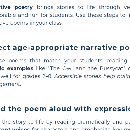
ative poetry
brings stories to life through v
able and fun for students. Use these steps to 
tive poems in your class.
ect age-appropriate narrative p
se poems that match your students’ reading l
sic examples
like “The Owl and the Pussycat” o
well for grades 2–8.
Accessible stories help bu
gement.
d the poem aloud with expressi
 the story to life by reading dramatically and p
rent voices
for characters and emphasize key 