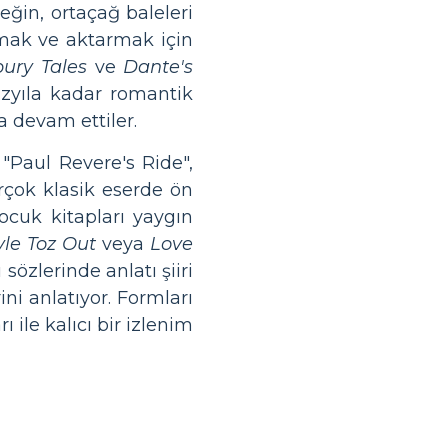
ğin, ortaçağ baleleri
lamak ve aktarmak için
ury Tales
ve
Dante's
yüzyıla kadar romantik
a devam ettiler.
 "Paul Revere's Ride",
rçok klasik eserde ön
ocuk kitapları yaygın
yle
Toz Out
veya
Love
sözlerinde anlatı şiiri
ni anlatıyor. Formları
rı ile kalıcı bir izlenim