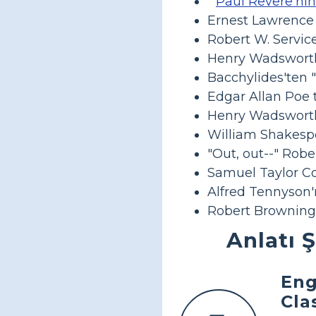
"
Paul Revere'nin
Ernest Lawrence 
Robert W. Servic
Henry Wadsworth 
Bacchylides'ten 
Edgar Allan Poe 
Henry Wadsworth
William Shakespe
"Out, out--" Robe
Samuel Taylor Col
Alfred Tennyson'ı
Robert Browning'
Anlatı Ş
Eng
Cla