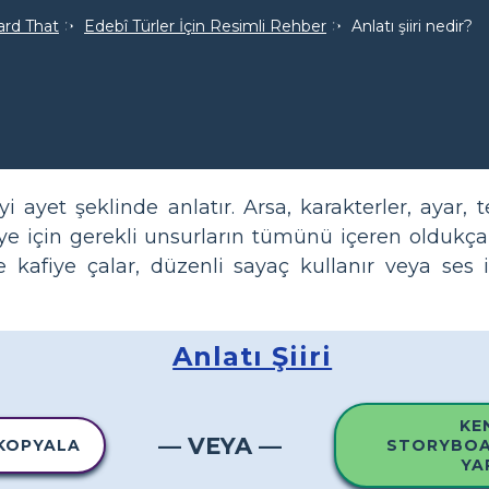
ard That
Edebî Türler İçin Resimli Rehber
Anlatı şiiri nedir?
eyi ayet şeklinde anlatır. Arsa, karakterler, ayar,
e için gerekli unsurların tümünü içeren oldukça 
de kafiye çalar, düzenli sayaç kullanır veya ses i
Anlatı Şiiri
KE
— VEYA —
 KOPYALA
STORYBOA
YA