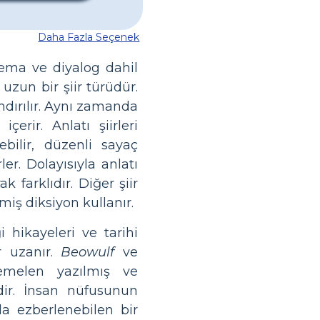
Daha Fazla Seçenek
 tema ve diyalog dahil
uzun bir şiir türüdür.
andırılır. Aynı zamanda
çerir. Anlatı şiirleri
ebilir, düzenli sayaç
er. Dolayısıyla anlatı
k farklıdır. Diğer şiir
lmiş diksiyon kullanır.
i hikayeleri ve tarihi
 uzanır.
Beowulf
ve
melen yazılmış ve
ir. İnsan nüfusunun
la ezberlenebilen bir