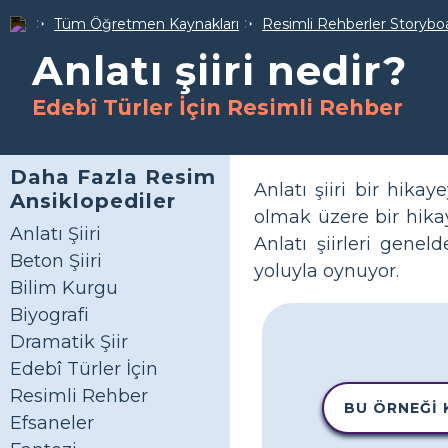
Tüm Öğretmen Kaynakları
Resimli Rehberler Storybo
Anlatı şiiri nedir?
Edebî Türler İçin Resimli Rehber
Daha Fazla Resim
Anlatı şiiri bir hikay
Ansiklopediler
olmak üzere bir hikay
Anlatı Şiiri
Anlatı şiirleri genel
Beton Şiiri
yoluyla oynuyor.
Bilim Kurgu
Biyografi
Dramatik Şiir
Edebî Türler İçin
Resimli Rehber
BU ÖRNEĞI
Efsaneler