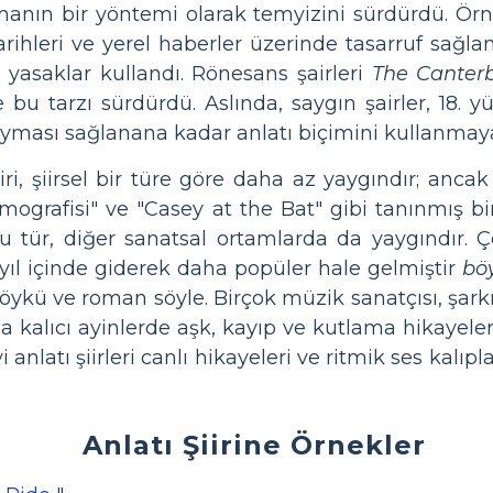
manın bir yöntemi olarak temyizini sürdürdü. Örne
tarihleri ​​ve yerel haberler üzerinde tasarruf sağ
 yasaklar kullandı. Rönesans şairleri
The Canterb
 bu tarzı sürdürdü. Aslında, saygın şairler, 18. 
 kayması sağlanana kadar anlatı biçimini kullanmay
i, şiirsel bir türe göre daha az yaygındır; ancak
grafisi" ve "Casey at the Bat" gibi tanınmış bi
u tür, diğer sanatsal ortamlarda da yaygındır. Ç
yıl içinde giderek daha popüler hale gelmiştir
bö
r öykü ve roman söyle. Birçok müzik sanatçısı, şarkı 
a kalıcı ayinlerde aşk, kayıp ve kutlama hikayeleri
 anlatı şiirleri canlı hikayeleri ve ritmik ses kalıpla
Anlatı Şiirine Örnekler