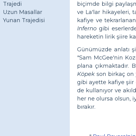
biçimde bilgi paylaş
Trajedi
ve La'lar hikayeleri, 
Uzun Masallar
kafiye ve tekrarlanan
Yunan Trajedisi
Inferno
gibi eserlerde
hareketin lirik şiire
Günümüzde anlatı şiir
"Sam McGee'nin Kozmo
plana çıkmaktadır. B
Köpek
son birkaç on 
gibi ayette kafiye şii
de kullanıyor ve akıld
her ne olursa olsun, iyi
bırakır.