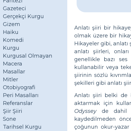
Fantezi
Gazeteci
Gerçekçi Kurgu
Gizem
Anlatı şiiri bir hikay
Haiku
olmak üzere bir hikay
Komedi
Hikayeler gibi, anlatı
Kurgu
anlatı şiirleri, onlar
Kurgusal Olmayan
genellikle bazı ses 
Macera
kullanabilir veya teke
Masallar
şiirinin sözlü kıvrıml
Mitler
şekilleri gibi anlatı ş
Otobiyografi
Anlatı şiiri belki de
Peri Masalları
aktarmak için kull
Referanslar
Odyssey
de dahil o
Şiir Şiiri
kaydedilmeden önce 
Sone
çoğunun okur-yazar o
Tarihsel Kurgu