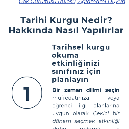
Gök Gürültüsü Rulosu, Ağlamamı Duyun
Tarihi Kurgu Nedir?
Hakkında Nasıl Yapılırlar
Tarihsel kurgu
okuma
etkinliğinizi
sınıfınız için
planlayın
1
Bir zaman dilimi seçin
müfredatınıza veya
öğrenci ilgi alanlarına
uygun olarak.
Çekici bir
dönem seçmek etkinliği
daha anlamlı ve