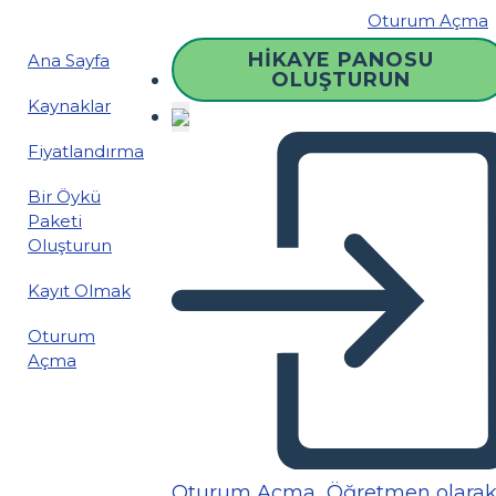
Oturum Açma
HIKAYE PANOSU
Ana Sayfa
OLUŞTURUN
Kaynaklar
Fiyatlandırma
Bir Öykü
Paketi
Oluşturun
Kayıt Olmak
Oturum
Açma
Oturum Açma
Öğretmen olara