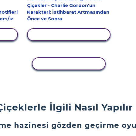
LE
ETKINLIĞI GÖRÜNTÜLE
ETKINLIĞI KOPYALA
içeklerle İlgili Nasıl Yapılı
elime hazinesi gözden geçirme oy