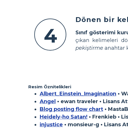
Dönen bir ke
4
Sınıf gösterimi kur
çıkan kelimeleri dö
pekiştirme
anahtar ke
Resim Öznitelikleri
Albert_Einstein_Imagination
• Wa
Angel
• ewan traveler • Lisans A
Blog posting flow chart
• MastaBa
Heidely-ho Satan!
• Frenkieb • L
injustice
• monsieur-g • Lisans A