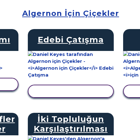
Algernon İçin Çiçekler
amı
Edebi Çatışma
LE
ETKINLIĞI GÖRÜNTÜLE
E
fler
İki Topluluğun
er
Karşılaştırılması