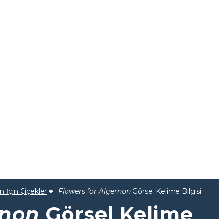
 İçin Çiçekler
Flowers for Algernon
Görsel Kelime Bilgisi
rnon
Görsel Kelime