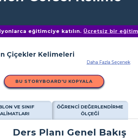
yonlarca eğitimciye katılın.
Ücretsiz bir eğiti
Daha Fazla Seçenek
BU STORYBOARD'U KOPYALA
BLON VE SINIF
ÖĞRENCI DEĞERLENDIRME
TALIMATLARI
ÖLÇEĞI
Ders Planı Genel Bakış