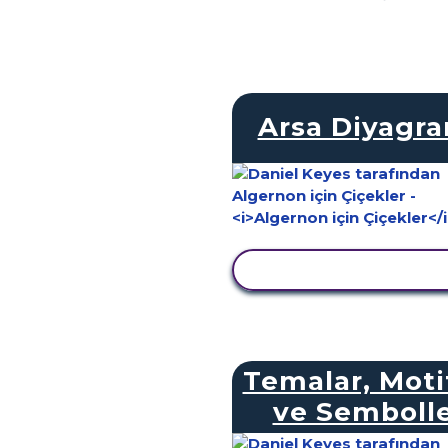
Arsa Diyagr
ETKINLIĞI GÖRÜNTÜ
Temalar, Moti
ve Semboll