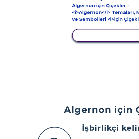
ETKINLIĞI GÖRÜNTÜ
Algernon için Ç
İşbirlikçi k