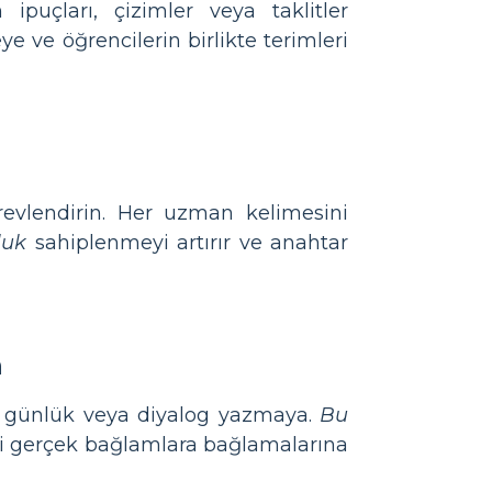
ipuçları, çizimler veya taklitler
e ve öğrencilerin birlikte terimleri
örevlendirin. Her uzman kelimesini
luk
sahiplenmeyi artırır ve anahtar
n
, günlük veya diyalog yazmaya.
Bu
ri gerçek bağlamlara bağlamalarına