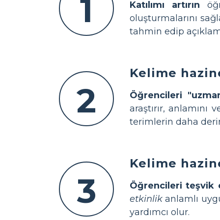
1
Katılımı artırın
öğre
oluşturmalarını sağl
tahmin edip açıklam
Kelime hazine
2
Öğrencileri "uzman
araştırır, anlamını 
terimlerin daha deri
Kelime hazine
3
Öğrencileri teşvik 
etkinlik
anlamlı uygu
yardımcı olur.