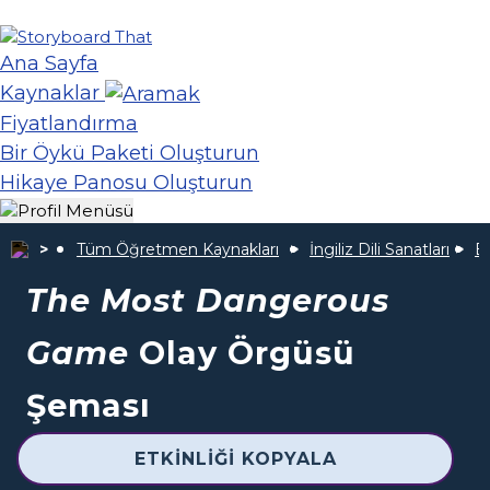
Ana Sayfa
Kaynaklar
Fiyatlandırma
Bir Öykü Paketi Oluşturun
Hikaye Panosu Oluşturun
Tüm Öğretmen Kaynakları
İngiliz Dili Sanatları
En
The Most Dangerous
Game
Olay Örgüsü
Şeması
ETKINLIĞI KOPYALA