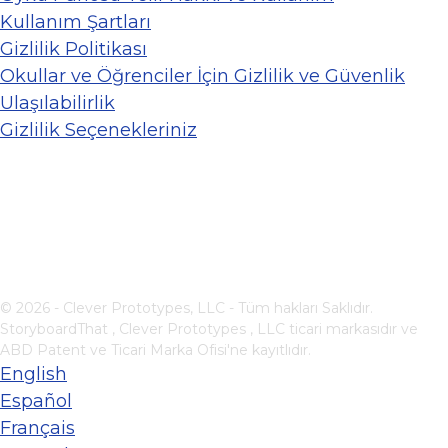
Kullanım Şartları
Gizlilik Politikası
Okullar ve Öğrenciler İçin Gizlilik ve Güvenlik
Ulaşılabilirlik
Gizlilik Seçenekleriniz
© 2026 - Clever Prototypes, LLC - Tüm hakları Saklıdır.
StoryboardThat ,
Clever Prototypes , LLC
ticari markasıdır ve
ABD Patent ve Ticari Marka Ofisi'ne kayıtlıdır.
English
Español
Français