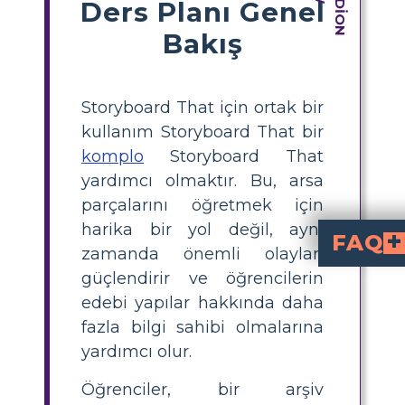
Ders Planı Genel
Bakış
Storyboard That için ortak bir
kullanım Storyboard That bir
komplo
Storyboard That
yardımcı olmaktır. Bu, arsa
parçalarını öğretmek için
harika bir yol değil, aynı
FAQ
zamanda önemli olayları
Hikaye bağlamında "E
Zaroff'un insanları avlama oyununa "En Tehlikeli Oyun" başlığında değinilmektedir. 
"En Tehlikeli Oyun"da Rainsford'un Zaroff ve köpekleri tarafından kuşatı
güçlendirir ve öğrencilerin
edebi yapılar hakkında daha
fazla bilgi sahibi olmalarına
yardımcı olur.
Öğrenciler, bir arşiv