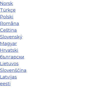
Norsk
Türkçe
Polski
Româna
Ceština
Slovenský
Magyar
Hrvatski
български
Lietuvos
Slovenščina
Latvijas
eesti