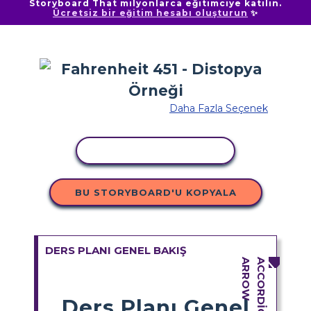
Storyboard That milyonlarca eğitimciye katılın.
Ücretsiz bir eğitim hesabı oluşturun
✨
Daha Fazla Seçenek
ETKINLIĞI KOPYALA
BU STORYBOARD'U KOPYALA
DERS PLANI GENEL BAKIŞ
Ders Planı Genel