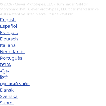
© 2026 - Clever Prototypes, LLC - Tüm hakları Saklıdır.
StoryboardThat ,
Clever Prototypes , LLC
ticari markasıdır ve
ABD Patent ve Ticari Marka Ofisi'ne kayıtlıdır.
English
Español
Français
Deutsch
Italiana
Nederlands
Português
עברית
العَرَبِيَّة
हिन्दी
ру́сский язы́к
Dansk
Svenska
Suomi