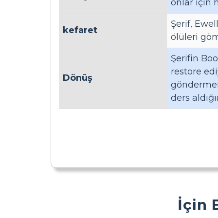
onlar için 
Şerif, Ewe
kefaret
ölüleri gö
Şerifin Bo
restore ed
Dönüş
göndermeni
ders aldığ
İçin 