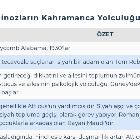
pinozların Kahramanca Yolculu
ÖZET
ycomb Alabama, 1930'lar
n tecavüzle suçlanan siyah bir adam olan Tom Rob
 getireceği dikkatini ve ailesini toplumun zulmü
Atticus ve ailesinin psikolojik yolculuğu, Güney'dek
 başlar.
enellikle Atticus'un yardımcısıdır. Siyah aşçı ve çoc
 siyah topluma geçişi olarak görev yapıyor. Roman
çocuklarla arkadaş olan Bayan Maudi'dir.
ladığında, Finches'e karşı düşmanlık artar. Attic