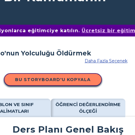
yonlarca eğitimciye katılın.
Ücretsiz bir eğiti
Daha Fazla Seçenek
BU STORYBOARD'U KOPYALA
BLON VE SINIF
ÖĞRENCI DEĞERLENDIRME
TALIMATLARI
ÖLÇEĞI
Ders Planı Genel Bakış