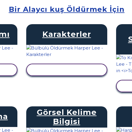
Bir Alaycı kuş Öldürmek İçin
amı
Karakterler
LE
ETKINLIĞI GÖRÜNTÜLE
E
Görsel Kelime
ma
Bilgisi