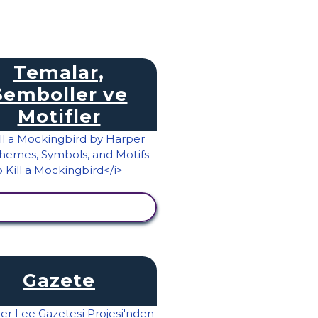
Temalar,
Semboller ve
Motifler
TKINLIĞI GÖRÜNTÜLE
Gazete