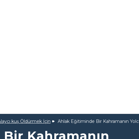
Alaycı kuş Öldürmek İçin
Ahlak Eğitiminde Bir Kahramanın Yol
 Bir Kahramanın