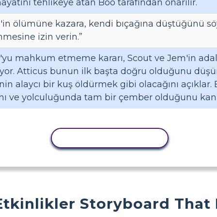
hayatını tehlikeye atan Boo tarafından onarılır.
ll'in ölümüne kazara, kendi bıçağına düştüğünü sö
mmesine izin verin.”
o'yu mahkum etmeme kararı, Scout ve Jem'in adale
iyor. Atticus bunun ilk başta doğru olduğunu dü
n alaycı bir kuş öldürmek gibi olacağını açıklar. 
ını ve yolculuğunda tam bir çember olduğunu kanı
ETKINLIĞI KOPYALA
Etkinlikler Storyboard That