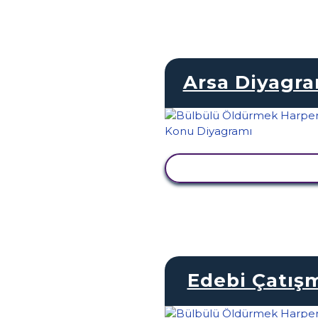
Arsa Diyagr
ETKINLIĞI GÖRÜNTÜ
Edebi Çatış