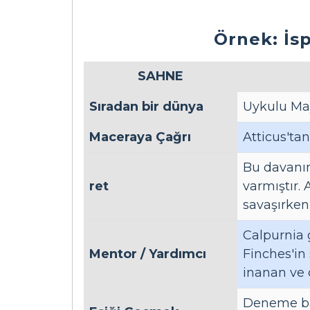
Örnek: İs
SAHNE
Sıradan bir dünya
Uykulu Ma
Maceraya Çağrı
Atticus'ta
Bu davanın
ret
varmıştır. 
savaşırken
Calpurnia g
Mentor / Yardımcı
Finches'in
inanan ve 
Deneme baş