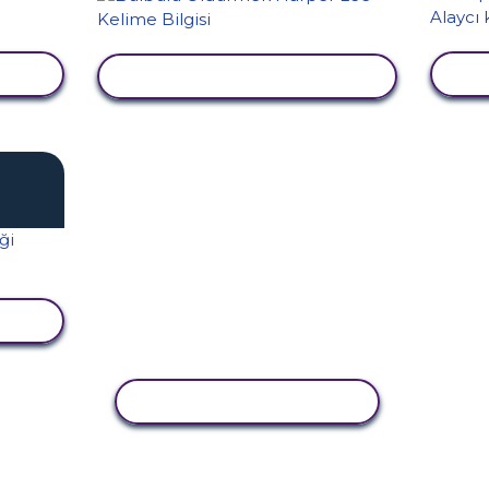
LE
E
ETKINLIĞI GÖRÜNTÜLE
LE
ETKINLIĞI KOPYALA