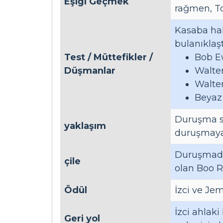
Eşiği Geçmek
rağmen, To
Kasaba hal
bulanıklaşt
Test / Müttefikler /
Bob E
Düşmanlar
Walte
Walte
Beyaz
Duruşma su
yaklaşım
duruşmaya k
Duruşmadan
çile
olan Boo Ra
Ödül
İzci ve Jem
İzci ahlaki
Geri yol