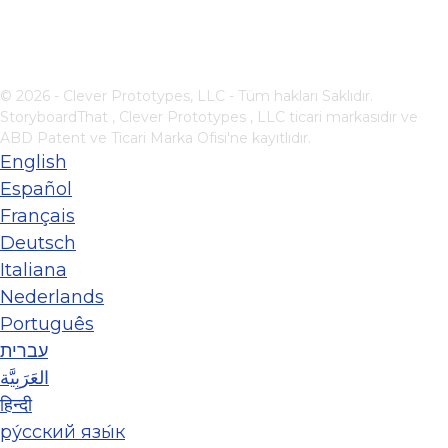
© 2026 - Clever Prototypes, LLC - Tüm hakları Saklıdır.
StoryboardThat ,
Clever Prototypes , LLC
ticari markasıdır ve
ABD Patent ve Ticari Marka Ofisi'ne kayıtlıdır.
English
Español
Français
Deutsch
Italiana
Nederlands
Português
עברית
العَرَبِيَّة
हिन्दी
ру́сский язы́к