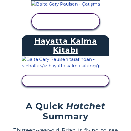
ETKINLIĞI
GÖRÜNTÜLE
Hayatta Kalma
Kitabı
ETKINLIĞI GÖRÜNTÜLE
A Quick
Hatchet
Summary
Thirteen-year-old Brian is flying to see