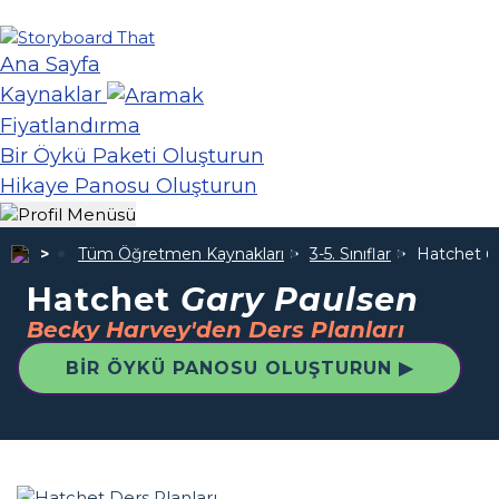
Ana Sayfa
Kaynaklar
Fiyatlandırma
Bir Öykü Paketi Oluşturun
Hikaye Panosu Oluşturun
Tüm Öğretmen Kaynakları
3-5. Sınıflar
Hatchet
G
Hatchet
Gary Paulsen
Becky Harvey'den Ders Planları
BIR ÖYKÜ PANOSU OLUŞTURUN ▶