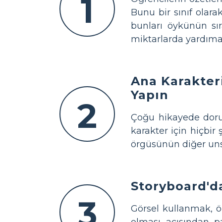
1
Bunu bir sınıf olara
bunları öykünün sır
miktarlarda yardıma 
Ana Karakter
Yapın
2
Çoğu hikayede doru
karakter için hiçbir
örgüsünün diğer unsu
Storyboard'd
3
Görsel kullanmak, ö
olması açısından pa