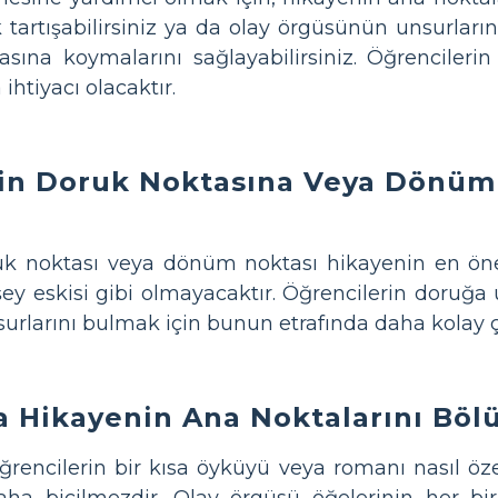
k tartışabilirsiniz ya da olay örgüsünün unsurların
asına koymalarını sağlayabilirsiniz. Öğrencile
ihtiyacı olacaktır.
in Doruk Noktasına Veya Dönüm
k noktası veya dönüm noktası hikayenin en öne
 şey eskisi gibi olmayacaktır. Öğrencilerin doruğ
rlarını bulmak için bunun etrafında daha kolay çal
a Hikayenin Ana Noktalarını Böl
ğrencilerin bir kısa öyküyü veya romanı nasıl öz
ha biçilmezdir. Olay örgüsü öğelerinin her biri