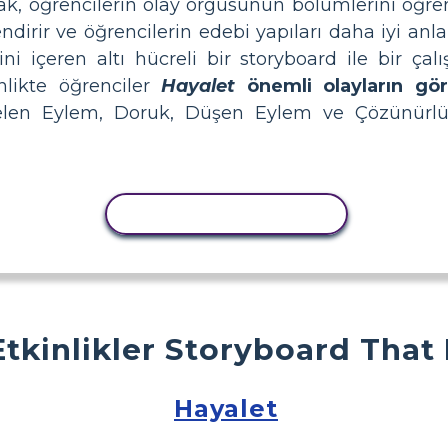
k, öğrencilerin olay örgüsünün bölümlerini öğr
dirir ve öğrencilerin edebi yapıları daha iyi anla
i içeren altı hücreli bir storyboard ile bir çal
inlikte öğrenciler
Hayalet
önemli olayların gör
selen Eylem, Doruk, Düşen Eylem ve Çözünürlü
ETKINLIĞI KOPYALA
Etkinlikler Storyboard That
Hayalet