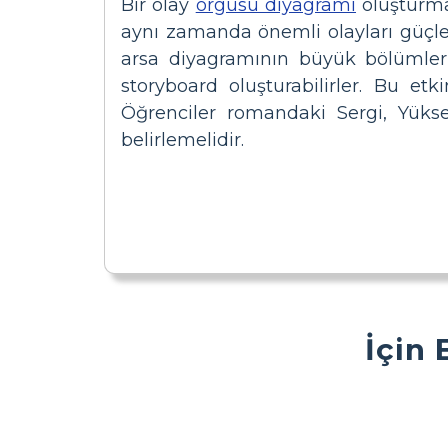
Bir olay
örgüsü diyagramı
oluşturma
aynı zamanda önemli olayları güçlen
arsa diyagramının büyük bölümlerin
storyboard oluşturabilirler. Bu etk
Öğrenciler romandaki Sergi, Yük
belirlemelidir.
İçin 