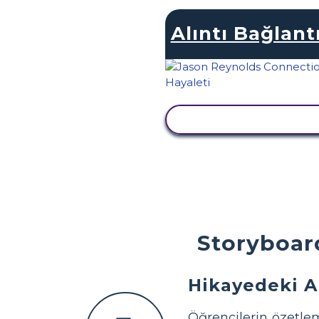
Alıntı Bağlantı
ETKINLIĞI GÖRÜNTÜ
Storyboard
Hikayedeki A
Öğrencilerin özetle