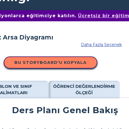
yonlarca eğitimciye katılın.
Ücretsiz bir eğiti
Daha Fazla Seçenek
BU STORYBOARD'U KOPYALA
BLON VE SINIF
ÖĞRENCI DEĞERLENDIRME
TALIMATLARI
ÖLÇEĞI
Ders Planı Genel Bakış