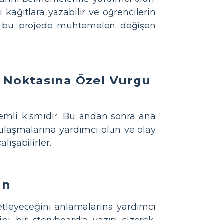
ı kağıtlara yazabilir ve öğrencilerin
rin bu projede muhtemelen değişen
 Noktasına Özel Vurgu
mli kısmıdır. Bu andan sonra ana
a ulaşmalarına yardımcı olun ve olay
ışabilirler.
ün
etleyeceğini anlamalarına yardımcı
ni bir storyboard'a yazıp çizerek,