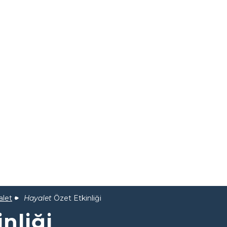
alet
Hayalet
Özet Etkinliği
nliği