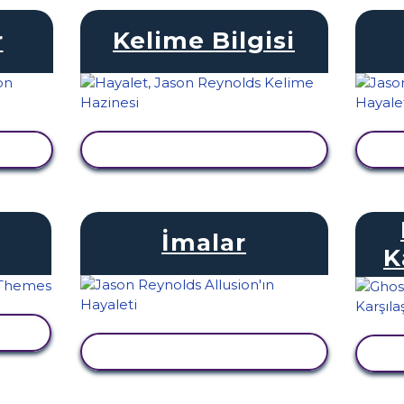
r
Kelime Bilgisi
LE
ETKINLIĞI GÖRÜNTÜLE
E
İmalar
K
LE
ETKINLIĞI GÖRÜNTÜLE
E