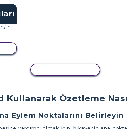
ları
LE
ETKINLIĞI KOPYALA
 Kullanarak Özetleme Nasıl
na Eylem Noktalarını Belirleyin
mesine yardımcı olmak için, hikayenin ana noktala